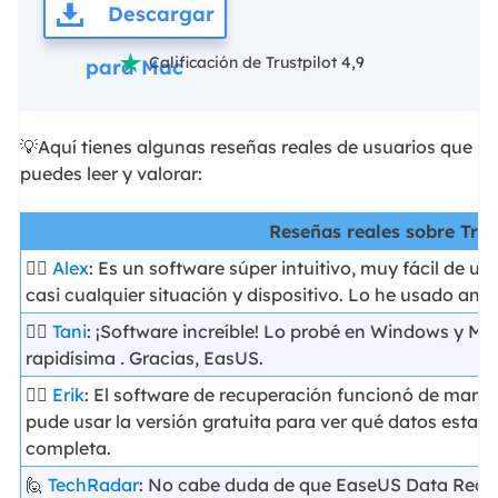
Descargar
Calificación de Trustpilot 4,9

para Mac
💡Aquí tienes algunas reseñas reales de usuarios que
puedes leer y valorar:
Reseñas reales sobre Trus
🙋‍♂️
Alex
: Es un software súper intuitivo, muy fácil de 
casi cualquier situación y dispositivo. Lo he usado ant
🙋‍♂️
Tani
: ¡Software increíble! Lo probé en Windows y Ma
rapidísima
.
Gracias, EasUS.
🙋‍♀️
Erik
: El software de recuperación funcionó de marav
pude usar la versión gratuita para ver qué datos estab
completa.
🙋
TechRadar
: No cabe duda de que EaseUS Data Recov