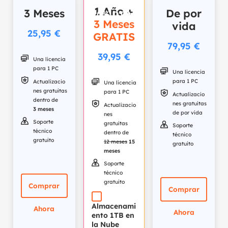
1 Año +
3 Meses
De por
20% DTO !
3 Meses
vida
25,95 €
GRATIS
79,95 €
39,95 €

Una licencia
para 1 PC

Una licencia

para 1 PC
Actualizacio

Una licencia
nes gratuitas
para 1 PC

Actualizacio
dentro de
nes gratuitas

Actualizacio
3 meses
de por vida
nes

Soporte
gratuitas

Soporte
técnico
dentro de
técnico
gratuito
12 meses
15
gratuito
meses

Soporte
técnico
gratuito
Comprar
Comprar
Almacenami
Ahora
Ahora
ento 1TB en
la Nube