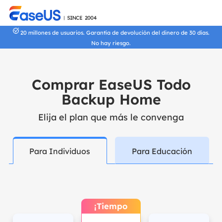
20 millones de usuarios. Garantía de devolución del dinero de 30 días.
No hay riesgo.
Comprar EaseUS Todo
Backup Home
Elija el plan que más le convenga
Para Individuos
Para Educación
¡Tiempo
Limitado -