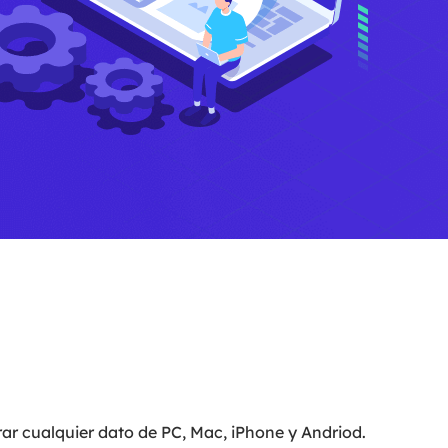
Video Editor
Editor de videos intuitivo.
 Manager
ue inteligente de Windows.
Video Downloader
Descargador de vídeo/audio online.
Video Converter
Convertidor de video y audio.
Herramientas de Audio
EaseUS VoiceWave
Modulador de voz en tiempo real.
Vocal Remover (Online)
Eliminador de voces online gratis.
Ringtone Editor
Creador de tonos de llamada.
r cualquier dato de PC, Mac, iPhone y Andriod.