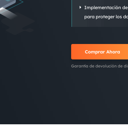
Implementación de c
Exchange Recovery
Deploy
para proteger los d
Restaurar & Reparar archivos EDB.
Desplieg
Partition Recovery
Recuperar particiones eliminadas o perdidas.
Comprar Ahora
Email Recovery
Recuperar correo electrónico de Outlook.
Garantía de devolución de di
MS SQL Recovery
Recuperar bases de datos MS SQL.