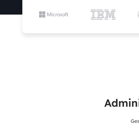


Admini
Ges