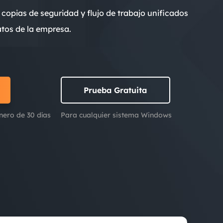
Video Editor
opias de seguridad y flujo de trabajo unificados
Editor de videos intuitivo.
 Manager
atos de la empresa.
ue inteligente de Windows.
Video Downloader
Descargador de vídeo/audio online.
Video Converter
Convertidor de video y audio.
Prueba Gratuita
Herramientas de Audio
nero de 30 días
Para cualquier sistema Windows
EaseUS VoiceWave
Modulador de voz en tiempo real.
Vocal Remover (Online)
Eliminador de voces online gratis.
Ringtone Editor
Creador de tonos de llamada.