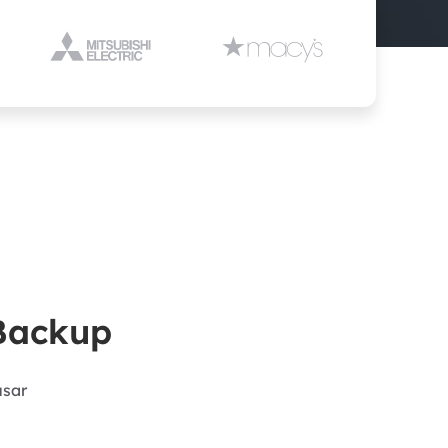


MakeMyAudio
Grabador y convertidor de audio.
 Backup
usar