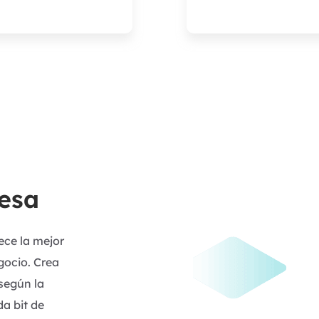
resa
ece la mejor
gocio. Crea
 según la
a bit de