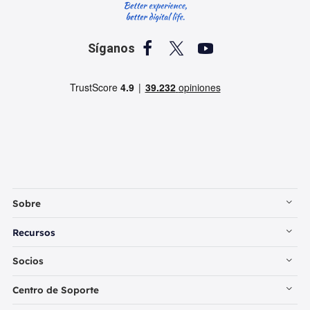



Síganos
Sobre
Empresa
Recursos
Contactar con EaseUS
Recuperación de Datos PC
Socios
Política de Privacidad
Recuperación de Datos Mac
Revendedores
Centro de Soporte
Política de Reembolso
Reseñas de Programas de Recuperar Datos
Iniciar Sesión - Revendedor