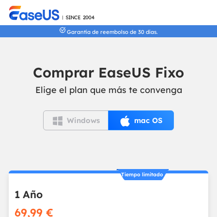
Garantía de reembolso de 30 días.
Comprar EaseUS Fixo
Elige el plan que más te convenga


Windows
mac OS
Tiempo limitado
1 Año
69,99 €