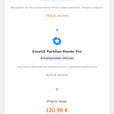
Recuperar en tres pasos datos/fotos/vídeos perdidos. Simple y Seguro.
79,01 €
131,69 €
+

EaseUS Partition Master Pro
Actualizaciones vitalicias
Una forma eficiente de redimensionar y gestionar particiones.
41,97 €
69,95 €
=
Precio total:
120,98 €