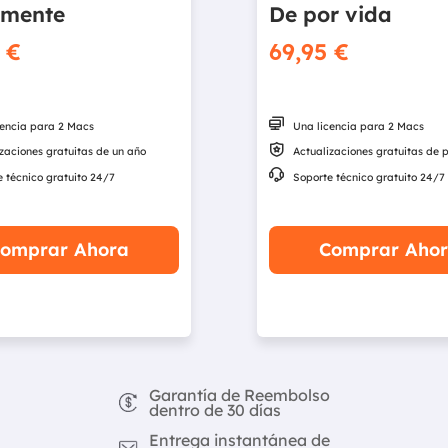
lmente
De por vida
 €
69,95 €

cencia para 2 Macs
Una licencia para 2 Macs

zaciones gratuitas de un año
Actualizaciones gratuitas de 

 técnico gratuito 24/7
Soporte técnico gratuito 24/7
omprar Ahora
Comprar Aho
Garantía de Reembolso
dentro de 30 días
Entrega instantánea de