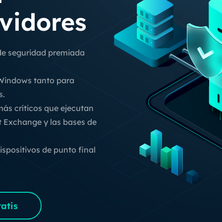
vidores
Exchange Recovery
Deploy
Restaurar & Reparar archivos EDB.
Desplieg
 de seguridad premiada
Partition Recovery
Recuperar particiones eliminadas o perdidas.
 Windows tanto para
Email Recovery
s.
Recuperar correo electrónico de Outlook.
más críticos que ejecutan
ft Exchange y las bases de
MS SQL Recovery
Recuperar bases de datos MS SQL.
ispositivos de punto final
atis