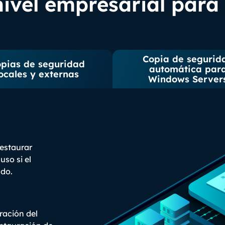
ivel empresarial para 
Copia de segurid
pias de seguridad
automática par
locales y externas
Windows Server
estaurar
uso si el
do.
ración del