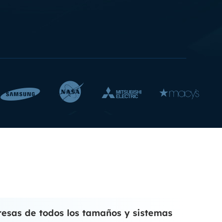
MakeMyAudio
Grabador y convertidor de audio.




esas de todos los tamaños y sistemas