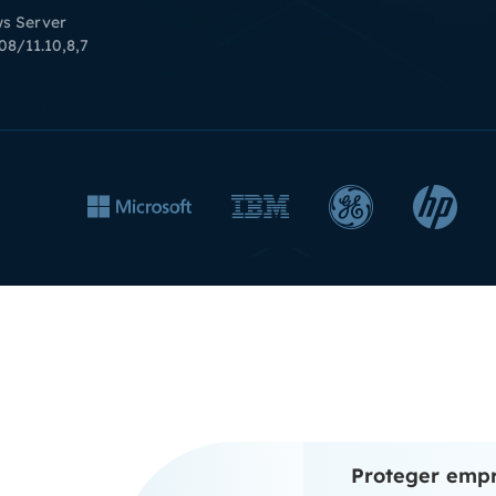
s Server
8/11.10,8,7




Proteger empr