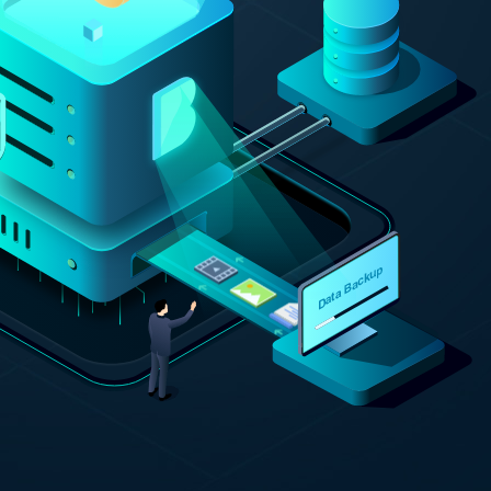
Video Editor
Editor de videos intuitivo.
 Manager
ue inteligente de Windows.
Video Downloader
Descargador de vídeo/audio online.
Video Converter
Convertidor de video y audio.
Herramientas de Audio
EaseUS VoiceWave
Modulador de voz en tiempo real.
Vocal Remover (Online)
Eliminador de voces online gratis.
Ringtone Editor
Creador de tonos de llamada.