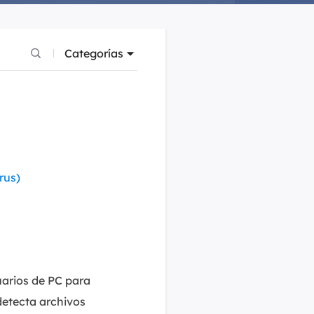
Video Editor
Editor de videos intuitivo.
 Manager
ue inteligente de Windows.
Categorías
Video Downloader
Descargador de vídeo/audio online.
Video Converter
Convertidor de video y audio.
Herramientas de Audio
rus)
EaseUS VoiceWave
Modulador de voz en tiempo real.
Vocal Remover (Online)
Eliminador de voces online gratis.
Ringtone Editor
uarios de PC para
Creador de tonos de llamada.
detecta archivos