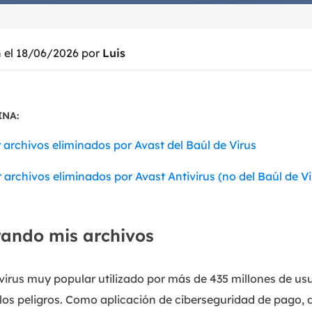
Exchange Recovery
Deploy
Restaurar & Reparar archivos EDB.
Desplieg
n el 18/06/2026 por
Luis
Partition Recovery
Recuperar particiones eliminadas o perdidas.
INA:
Email Recovery
Recuperar correo electrónico de Outlook.
archivos eliminados por Avast del Baúl de Virus
MS SQL Recovery
archivos eliminados por Avast Antivirus (no del Baúl de Vi
Recuperar bases de datos MS SQL.
rando mis archivos
virus muy popular utilizado por más de 435 millones de us
los peligros. Como aplicación de ciberseguridad de pago, 