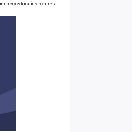
r circunstancias futuras.
MakeMyAudio
Grabador y convertidor de audio.