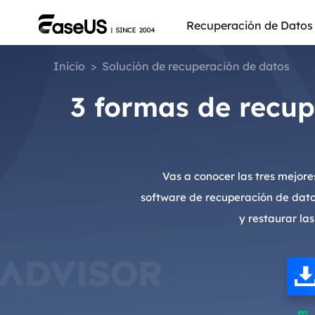
Recuperación de Datos
Inicio
>
Solución de recuperación de datos
3 formas de recup
Vas a conocer las tres mejor
software de recuperación de dato
y restaurar la
Más pro