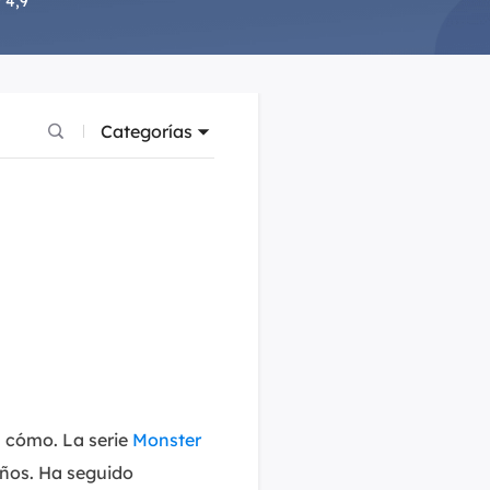
 4,9
Video Editor
Editor de videos intuitivo.
 Manager
ue inteligente de Windows.
Video Downloader
Descargador de vídeo/audio online.
Categorías
Video Converter
Convertidor de video y audio.
Herramientas de Audio
EaseUS VoiceWave
Modulador de voz en tiempo real.
Vocal Remover (Online)
Eliminador de voces online gratis.
Ringtone Editor
a cómo. La serie
Monster
Creador de tonos de llamada.
años. Ha seguido