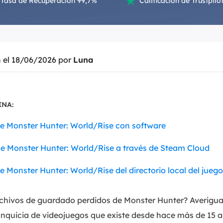
Tasa de Recuperación 99,7%
Calificación de Trustpilot

Exchange Recovery
Deploy
Restaurar & Reparar archivos EDB.
Desplieg
Partition Recovery
n el 18/06/2026 por
Luna
Recuperar particiones eliminadas o perdidas.
Email Recovery
Recuperar correo electrónico de Outlook.
INA:
MS SQL Recovery
de Monster Hunter: World/Rise con software
Recuperar bases de datos MS SQL.
de Monster Hunter: World/Rise a través de Steam Cloud
e Monster Hunter: World/Rise del directorio local del juego
rchivos de guardado perdidos de Monster Hunter? Averigu
anquicia de videojuegos que existe desde hace más de 15 