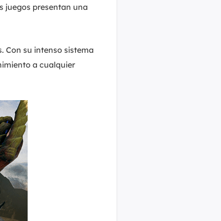
MakeMyAudio
os juegos presentan una
Grabador y convertidor de audio.
. Con su intenso sistema
imiento a cualquier