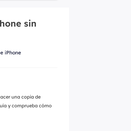
Video Editor
Editor de videos intuitivo.
 Manager
ue inteligente de Windows.
hone sin
Video Downloader
Descargador de vídeo/audio online.
Video Converter
Convertidor de video y audio.
de iPhone
Herramientas de Audio
EaseUS VoiceWave
Modulador de voz en tiempo real.
Vocal Remover (Online)
hacer una copia de
Eliminador de voces online gratis.
 guía y comprueba cómo
Ringtone Editor
Creador de tonos de llamada.