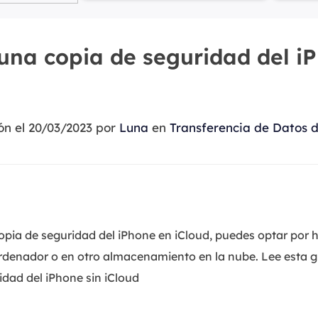
Exchange Recovery
Deploy
Restaurar & Reparar archivos EDB.
Desplieg
na copia de seguridad del iP
Partition Recovery
Recuperar particiones eliminadas o perdidas.
ón el 20/03/2023 por
Luna
en
Transferencia de Datos 
Email Recovery
Recuperar correo electrónico de Outlook.
MS SQL Recovery
Recuperar bases de datos MS SQL.
opia de seguridad del iPhone en iCloud, puedes optar por 
ordenador o en otro almacenamiento en la nube. Lee esta
dad del iPhone sin iCloud