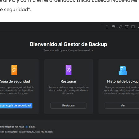
 al PC y confía en el ordenador. Inicia EaseUS MobiMover 
e seguridad".