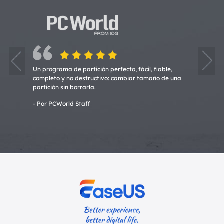

    
uede
Un programa de partición perfecto, fácil, fiable,
Nunca 
completo y no destructivo: cambiar tamaño de una
tengo 
partición sin borrarla.
seguro
- Por PCWorld Staff
- Por 