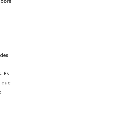
sobre
MakeMyAudio
Grabador y convertidor de audio.
edes
. Es
s que
o