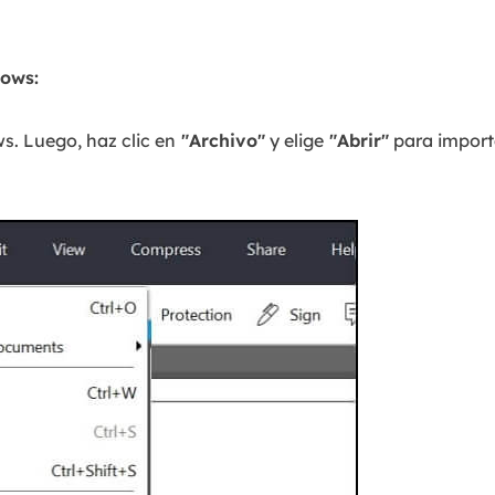
dows:
. Luego, haz clic en
"Archivo"
y elige
"Abrir"
para importa