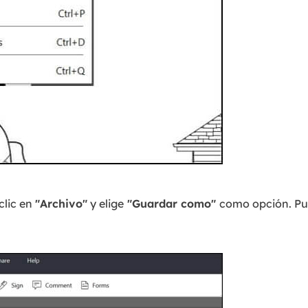
clic en
"Archivo"
y elige
"Guardar como"
como opción. P