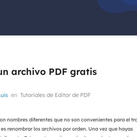
Exchange Recovery
Deploy
Restaurar & Reparar archivos EDB.
Desplieg
Partition Recovery
Recuperar particiones eliminadas o perdidas.
Email Recovery
Recuperar correo electrónico de Outlook.
n archivo PDF gratis
MS SQL Recovery
Recuperar bases de datos MS SQL.
Luis
en
Tutoriales de Editor de PDF
on nombres diferentes que no son convenientes para el tr
r es renombrar los archivos por orden. Una vez que hayas