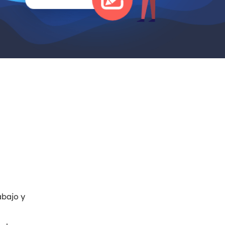
Video Editor
Editor de videos intuitivo.
 Manager
ue inteligente de Windows.
Video Downloader
Descargador de vídeo/audio online.
Video Converter
Convertidor de video y audio.
Herramientas de Audio
EaseUS VoiceWave
Modulador de voz en tiempo real.
Vocal Remover (Online)
Eliminador de voces online gratis.
abajo y
Ringtone Editor
Creador de tonos de llamada.