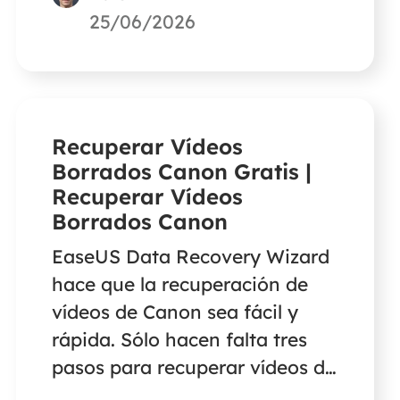
Escanear, seleccionar los
25/06/2026
archivos deseados y hacer clic
en Recuperar cuando finalice el
proceso de escaneado. EaseUS
Data Recovery Wizard es el
Recuperar Vídeos
software de recuperación de
Borrados Canon Gratis |
discos duros más eficaz que
Recuperar Vídeos
puede restaurar fotos,
Borrados Canon
documentos, vídeos, correos
EaseUS Data Recovery Wizard
electrónicos y mucho más
hace que la recuperación de
desde cualquier dispositivo.
vídeos de Canon sea fácil y
rápida. Sólo hacen falta tres
pasos para recuperar vídeos de
Canon. Sigue esta guía para