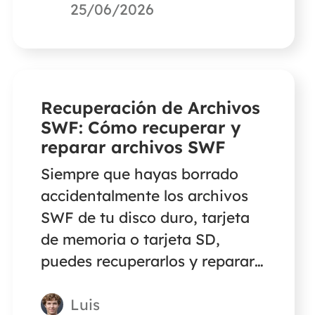
fotos o vídeos borrados de
25/06/2026
Kindle Fire HD o Kindle
Paperwhite.
Recuperación de Archivos
SWF: Cómo recuperar y
reparar archivos SWF
Siempre que hayas borrado
accidentalmente los archivos
SWF de tu disco duro, tarjeta
de memoria o tarjeta SD,
puedes recuperarlos y reparar
los archivos SWF corruptos con
Luis
el software de recuperación de