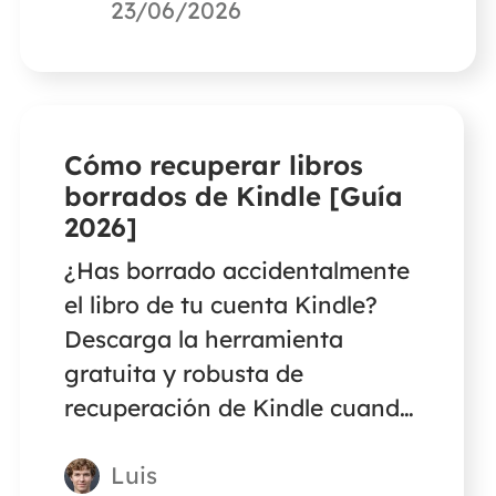
recuperación de datos de
23/06/2026
terceros para recuperar tus
datos de una tarjeta SD
formateada como
almacenamiento interno de
Cómo recuperar libros
dispositivos DJI.
borrados de Kindle [Guía
2026]
¿Has borrado accidentalmente
el libro de tu cuenta Kindle?
Descarga la herramienta
gratuita y robusta de
recuperación de Kindle cuando
no encuentres otra forma de
Luis
restaurar textos, imágenes,