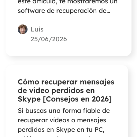
este artículo, te mostraremos un
software de recuperación de
datos de Adata SSD - EaseUS
Luis
Data Recovery Wizard para
recuperar archivos de Adata
25/06/2026
SSD. No te preocupes. El
escaneo rápido y avanzado te
ayudará a escanear los archivos
perdidos rápidamente.
Cómo recuperar mensajes
de vídeo perdidos en
Skype [Consejos en 2026]
Si buscas una forma fiable de
recuperar vídeos o mensajes
perdidos en Skype en tu PC,