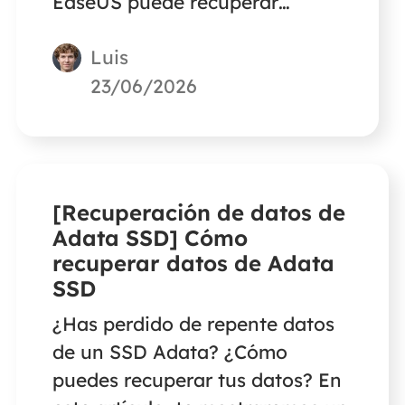
EaseUS puede recuperar
fácilmente vídeos, archivos de
Luis
audio y proyectos grabados
con Camtasia que se hayan
23/06/2026
borrado o perdido debido a
fallos del estudio.
[Recuperación de datos de
Adata SSD] Cómo
recuperar datos de Adata
SSD
¿Has perdido de repente datos
de un SSD Adata? ¿Cómo
puedes recuperar tus datos? En