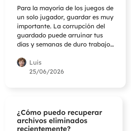
Para la mayoría de los juegos de
un solo jugador, guardar es muy
importante. La corrupción del
guardado puede arruinar tus
días y semanas de duro trabajo.
Pero siempre hay una solución
Luis
ante problemas como éste. Este
post presentará a EaseUS Data
25/06/2026
Recovery Wizard como la mejor
solución para recuperar un
guardado corrupto de un juego.
¿Cómo puedo recuperar
archivos eliminados
recientemente?