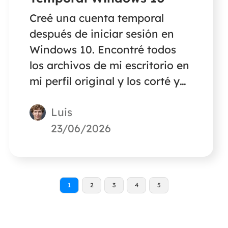
Creé una cuenta temporal
después de iniciar sesión en
Windows 10. Encontré todos
los archivos de mi escritorio en
mi perfil original y los corté y
pegué en el perfil temporal.
Luis
Hoy, he vuelto a iniciar sesión
pero no he encontrado ningún
23/06/2026
archivo en la carpeta de mi
escritorio. Y el archivo
temporal también ha
1
2
3
4
5
desaparecido. ¿Alguien sabe
dónde están los archivos y
cómo recuperarlos?