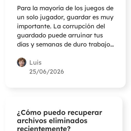
Para la mayoría de los juegos de
un solo jugador, guardar es muy
importante. La corrupción del
guardado puede arruinar tus
días y semanas de duro trabajo.
Pero siempre hay una solución
Luis
ante problemas como éste. Este
post presentará a EaseUS Data
25/06/2026
Recovery Wizard como la mejor
solución para recuperar un
guardado corrupto de un juego.
¿Cómo puedo recuperar
archivos eliminados
recientemente?