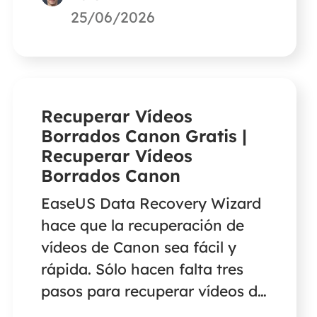
Escanear, seleccionar los
25/06/2026
archivos deseados y hacer clic
en Recuperar cuando finalice el
proceso de escaneado. EaseUS
Data Recovery Wizard es el
Recuperar Vídeos
software de recuperación de
Borrados Canon Gratis |
discos duros más eficaz que
Recuperar Vídeos
puede restaurar fotos,
Borrados Canon
documentos, vídeos, correos
EaseUS Data Recovery Wizard
electrónicos y mucho más
hace que la recuperación de
desde cualquier dispositivo.
vídeos de Canon sea fácil y
rápida. Sólo hacen falta tres
pasos para recuperar vídeos de
Canon. Sigue esta guía para