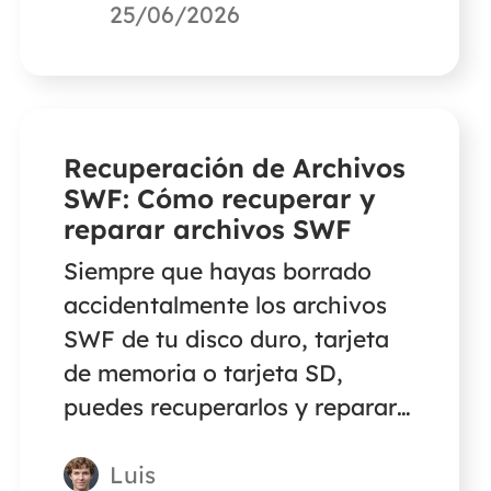
fotos o vídeos borrados de
25/06/2026
Kindle Fire HD o Kindle
Paperwhite.
Recuperación de Archivos
SWF: Cómo recuperar y
reparar archivos SWF
Siempre que hayas borrado
accidentalmente los archivos
SWF de tu disco duro, tarjeta
de memoria o tarjeta SD,
puedes recuperarlos y reparar
los archivos SWF corruptos con
Luis
el software de recuperación de