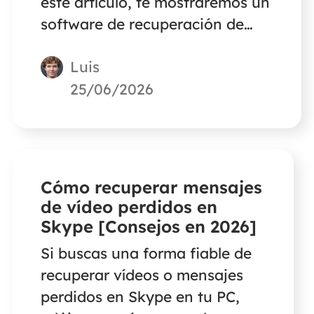
este artículo, te mostraremos un
software de recuperación de
datos de Adata SSD - EaseUS
Luis
Data Recovery Wizard para
recuperar archivos de Adata
25/06/2026
SSD. No te preocupes. El
escaneo rápido y avanzado te
ayudará a escanear los archivos
perdidos rápidamente.
Cómo recuperar mensajes
de vídeo perdidos en
Skype [Consejos en 2026]
Si buscas una forma fiable de
recuperar vídeos o mensajes
perdidos en Skype en tu PC,