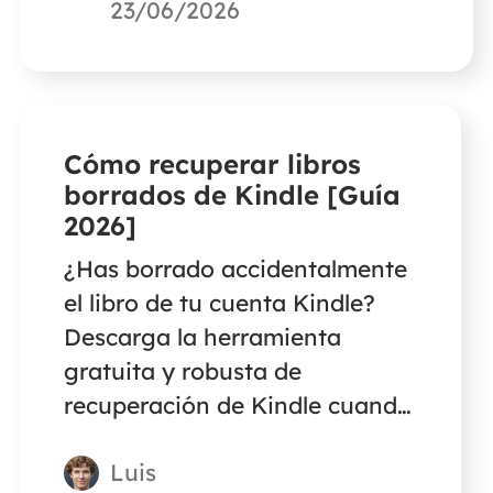
recuperación de datos de
23/06/2026
terceros para recuperar tus
datos de una tarjeta SD
formateada como
almacenamiento interno de
Cómo recuperar libros
dispositivos DJI.
borrados de Kindle [Guía
2026]
¿Has borrado accidentalmente
el libro de tu cuenta Kindle?
Descarga la herramienta
gratuita y robusta de
recuperación de Kindle cuando
no encuentres otra forma de
Luis
restaurar textos, imágenes,