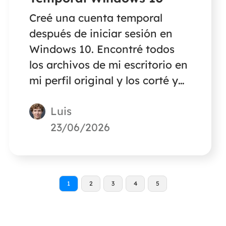
Creé una cuenta temporal
después de iniciar sesión en
Windows 10. Encontré todos
los archivos de mi escritorio en
mi perfil original y los corté y
pegué en el perfil temporal.
Luis
Hoy, he vuelto a iniciar sesión
pero no he encontrado ningún
23/06/2026
archivo en la carpeta de mi
escritorio. Y el archivo
temporal también ha
1
2
3
4
5
desaparecido. ¿Alguien sabe
dónde están los archivos y
cómo recuperarlos?