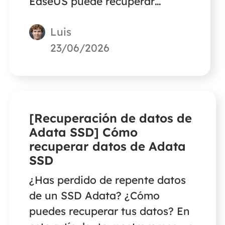
EaseUS puede recuperar
fácilmente vídeos, archivos de
Luis
audio y proyectos grabados
con Camtasia que se hayan
23/06/2026
borrado o perdido debido a
fallos del estudio.
[Recuperación de datos de
Adata SSD] Cómo
recuperar datos de Adata
SSD
¿Has perdido de repente datos
de un SSD Adata? ¿Cómo
puedes recuperar tus datos? En