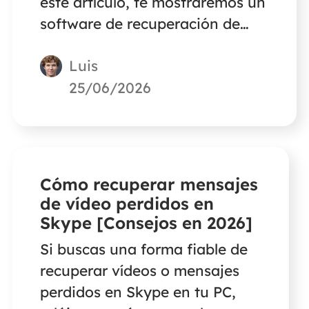
este artículo, te mostraremos un
software de recuperación de
datos de Adata SSD - EaseUS
Luis
Data Recovery Wizard para
recuperar archivos de Adata
25/06/2026
SSD. No te preocupes. El
escaneo rápido y avanzado te
ayudará a escanear los archivos
perdidos rápidamente.
Cómo recuperar mensajes
de vídeo perdidos en
Skype [Consejos en 2026]
Si buscas una forma fiable de
recuperar vídeos o mensajes
perdidos en Skype en tu PC,