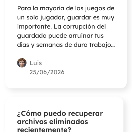
Para la mayoría de los juegos de
un solo jugador, guardar es muy
importante. La corrupción del
guardado puede arruinar tus
días y semanas de duro trabajo.
Pero siempre hay una solución
Luis
ante problemas como éste. Este
post presentará a EaseUS Data
25/06/2026
Recovery Wizard como la mejor
solución para recuperar un
guardado corrupto de un juego.
¿Cómo puedo recuperar
archivos eliminados
recientemente?