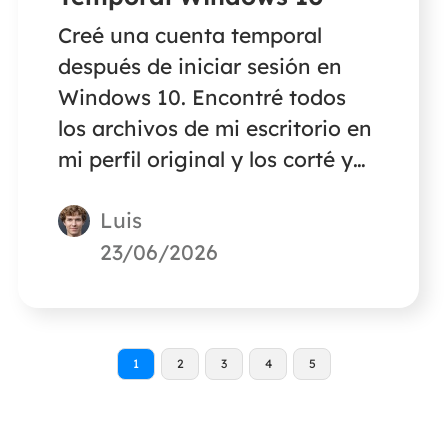
Creé una cuenta temporal
después de iniciar sesión en
Windows 10. Encontré todos
los archivos de mi escritorio en
mi perfil original y los corté y
pegué en el perfil temporal.
Luis
Hoy, he vuelto a iniciar sesión
pero no he encontrado ningún
23/06/2026
archivo en la carpeta de mi
escritorio. Y el archivo
temporal también ha
1
2
3
4
5
desaparecido. ¿Alguien sabe
dónde están los archivos y
cómo recuperarlos?