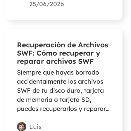
fotos o vídeos borrados de
25/06/2026
Kindle Fire HD o Kindle
Paperwhite.
Recuperación de Archivos
SWF: Cómo recuperar y
reparar archivos SWF
Siempre que hayas borrado
accidentalmente los archivos
SWF de tu disco duro, tarjeta
de memoria o tarjeta SD,
puedes recuperarlos y reparar
los archivos SWF corruptos con
Luis
el software de recuperación de