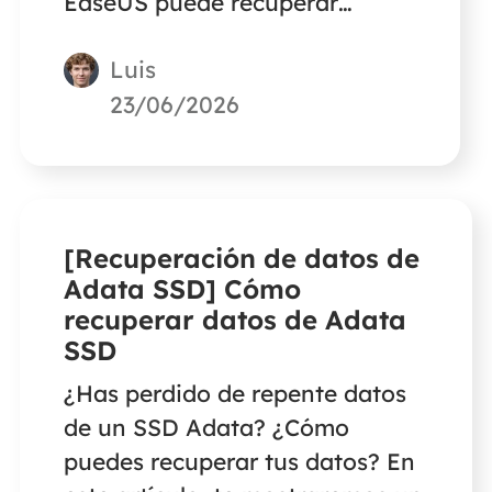
EaseUS puede recuperar
fácilmente vídeos, archivos de
Luis
audio y proyectos grabados
con Camtasia que se hayan
23/06/2026
borrado o perdido debido a
fallos del estudio.
[Recuperación de datos de
Adata SSD] Cómo
recuperar datos de Adata
SSD
¿Has perdido de repente datos
de un SSD Adata? ¿Cómo
puedes recuperar tus datos? En