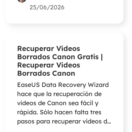
Escanear, seleccionar los
25/06/2026
archivos deseados y hacer clic
en Recuperar cuando finalice el
proceso de escaneado. EaseUS
Data Recovery Wizard es el
Recuperar Vídeos
software de recuperación de
Borrados Canon Gratis |
discos duros más eficaz que
Recuperar Vídeos
puede restaurar fotos,
Borrados Canon
documentos, vídeos, correos
EaseUS Data Recovery Wizard
electrónicos y mucho más
hace que la recuperación de
desde cualquier dispositivo.
vídeos de Canon sea fácil y
rápida. Sólo hacen falta tres
pasos para recuperar vídeos de
Canon. Sigue esta guía para