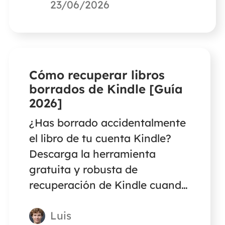
recuperación de datos de
23/06/2026
terceros para recuperar tus
datos de una tarjeta SD
formateada como
almacenamiento interno de
Cómo recuperar libros
dispositivos DJI.
borrados de Kindle [Guía
2026]
¿Has borrado accidentalmente
el libro de tu cuenta Kindle?
Descarga la herramienta
gratuita y robusta de
recuperación de Kindle cuando
no encuentres otra forma de
Luis
restaurar textos, imágenes,