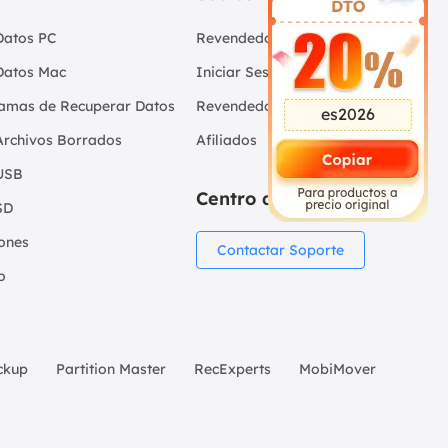
Datos PC
Revendedores
Datos Mac
Iniciar Sesión -
amas de Recuperar Datos
Revendedor
es2026
Archivos Borrados
Afiliados
USB
Centro de Soporte
SD
iones
Contactar Soporte
o
ckup
Partition Master
RecExperts
MobiMover