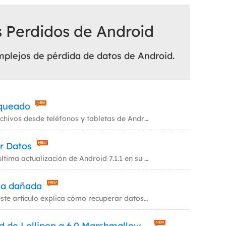
MakeMyAudio
Grabador y convertidor de audio.
s Perdidos de Android
mplejos de pérdida de datos de Android.
oqueado
EaseUS MobiSaver for Android puede ayudarle a recuperar archivos desde teléfonos y tabletas de Android bloqueados. Es la
er Datos
Aquí están disponibles los enlaces directos para descargar la última actualización de Android 7.1.1 en su teléfono Andro
la dañada
¿Está rota la pantalla del móvil de Android? No se preocupe, este artículo explica cómo recuperar datos de móvil Android
¿Cómo actualizar el sistema operativo de Android de Lollipop a 6.0 Marshmallow seguramente?