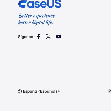



Síganos
P
España (Español)

