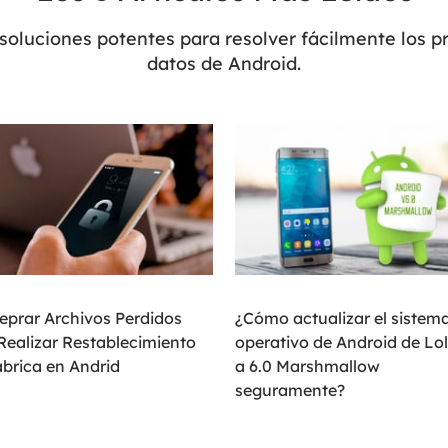
 soluciones potentes para resolver fácilmente los 
Exchange Recovery
Deploy
datos de Android.
Restaurar & Reparar archivos EDB.
Desplieg
Partition Recovery
Recuperar particiones eliminadas o perdidas.
Email Recovery
Recuperar correo electrónico de Outlook.
MS SQL Recovery
Recuperar bases de datos MS SQL.
eprar Archivos Perdidos
¿Cómo actualizar el sistem
Realizar Restablecimiento
operativo de Android de Lol
brica en Andrid
a 6.0 Marshmallow
seguramente?