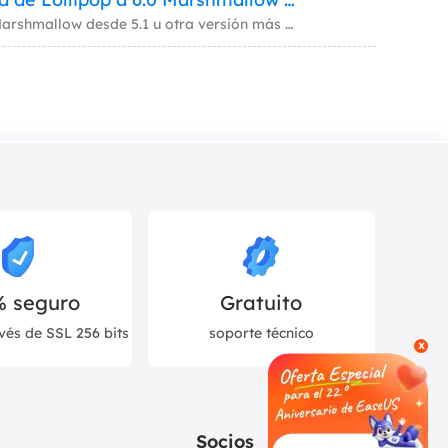
Tenga mucho cuidado al actualizar su teléfono a Android 6.0 Marshmallow desde 5.1 u otra versión más posterior de Lollip
% seguro
Gratuito
vés de SSL 256 bits
soporte técnico
x
Socios