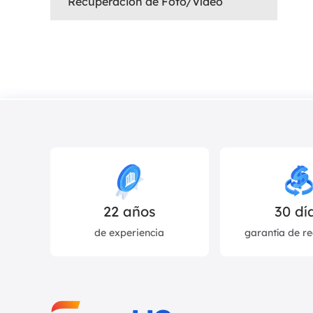
Recuperación de Foto/Vídeo
22
años
30 dí
de experiencia
garantía de r