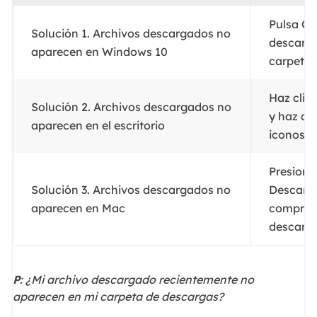
Pulsa Ct
Solución 1. Archivos descargados no
descarga
aparecen en Windows 10
carpeta".
Haz clic
Solución 2. Archivos descargados no
y haz cli
aparecen en el escritorio
iconos de
Presiona
Solución 3. Archivos descargados no
Descarga
aparecen en Mac
comprueb
descarga
P
: ¿Mi archivo descargado recientemente no
aparecen en mi carpeta de descargas?