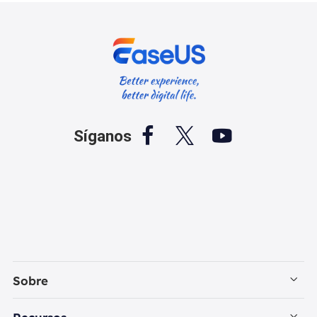



Síganos
Sobre
Empresa