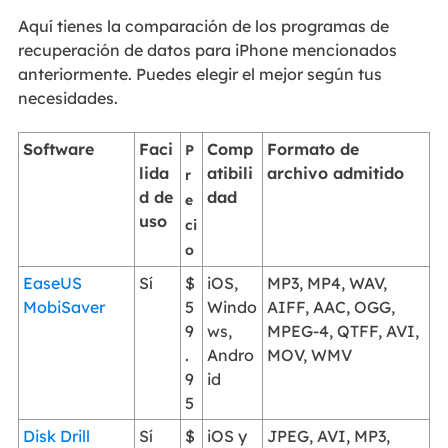
Aquí tienes la comparación de los programas de
recuperación de datos para iPhone mencionados
anteriormente. Puedes elegir el mejor según tus
necesidades.
Software
Faci
Comp
Formato de
P
lida
atibili
archivo admitido
r
d de
dad
e
uso
ci
o
EaseUS
Sí
$
iOS,
MP3, MP4, WAV,
MobiSaver
5
Windo
AIFF, AAC, OGG,
9
ws,
MPEG-4, QTFF, AVI,
.
Andro
MOV, WMV
9
id
5
Disk Drill
Sí
$
iOS y
JPEG, AVI, MP3,