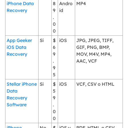
iPhone Data
8
Andro
MP4
Recovery
9
id
.
0
0
App Geeker
Sí
$
iOS
JPG, JPEG, TIFF,
iOS Data
6
GIF, PNG, BMP,
Recovery
9
MOV, M4V, MP4,
.
AAC, VCF
9
5
Stellar iPhone
Sí
$
iOS
VCF, CSV o HTML
Data
5
Recovery
9
Software
.
0
0
iPhone
No
$
iOS y
PDF, HTML o CSV.