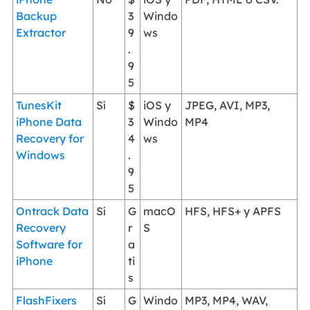
Backup
3
Windo
Extractor
9
ws
.
9
5
TunesKit
Sí
$
iOS y
JPEG, AVI, MP3,
iPhone Data
3
Windo
MP4
Recovery for
4
ws
Windows
.
9
5
Ontrack Data
Sí
G
macO
HFS, HFS+ y APFS
Recovery
r
S
Software for
a
iPhone
ti
s
FlashFixers
Sí
G
Windo
MP3, MP4, WAV,