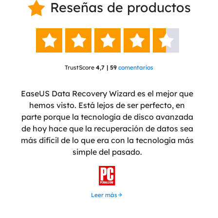
Reseñas de productos






TrustScore
4,7 | 59
comentarios
ente
EaseUS Data Recovery Wizard es el mejor que
Eas
eñado
hemos visto. Está lejos de ser perfecto, en
 ha
parte porque la tecnología de disco avanzada
pro
nte
de hoy hace que la recuperación de datos sea
tera
más difícil de lo que era con la tecnología más
simple del pasado.
recu
u

Leer más