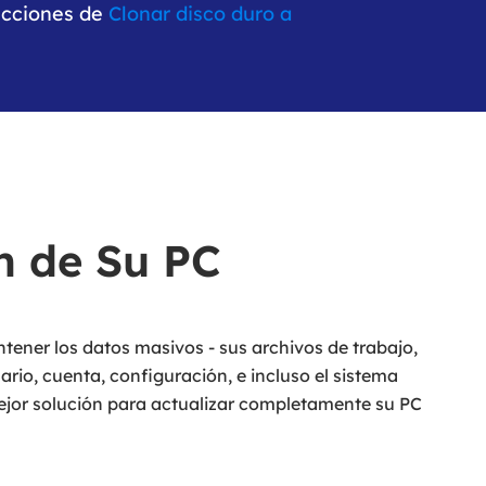
rucciones de
Clonar disco duro a
MakeMyAudio
Grabador y convertidor de audio.
n de Su PC
ener los datos masivos - sus archivos de trabajo,
ario, cuenta, configuración, e incluso el sistema
jor solución para actualizar completamente su PC