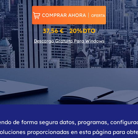
Exchange Recovery
Deploy

COMPRAR AHORA
OFERTA
Restaurar & Reparar archivos EDB.
Desplieg
37,56 € 20%DTO
Partition Recovery
Recuperar particiones eliminadas o perdidas.
Descarga Gratuita Para Windows
Email Recovery
Recuperar correo electrónico de Outlook.
MS SQL Recovery
Recuperar bases de datos MS SQL.
riendo de forma segura datos, programas, configura
soluciones proporcionadas en esta página para obte