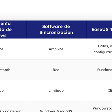
ienta
Software de
da de
EaseUS 
Sincronización
ows
Datos, a
os
Archivos
configurac
etooth
Red
Funciona
do
Limitado
Il
Windows X
 o posterior
Windows & macOS