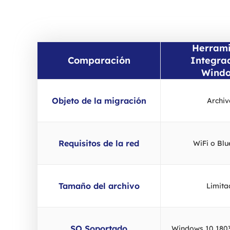
Herram
Comparación
Integra
Wind
Objeto de la migración
Archiv
Requisitos de la red
WiFi o Blu
Tamaño del archivo
Limita
SO Soportado
Windows 10 1803