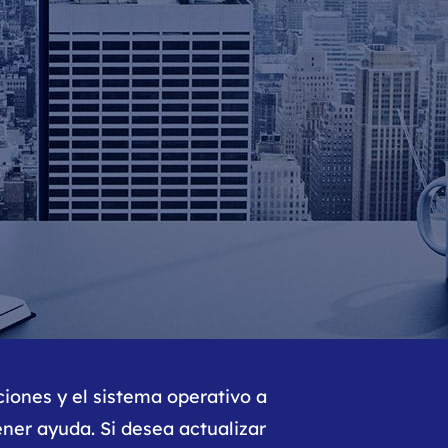
Video Editor
Editor de videos intuitivo.
 Manager
ue inteligente de Windows.
Video Downloader
Descargador de vídeo/audio online.
Video Converter
Convertidor de video y audio.
Herramientas de Audio
EaseUS VoiceWave
Modulador de voz en tiempo real.
Vocal Remover (Online)
Eliminador de voces online gratis.
Ringtone Editor
ciones y el sistema operativo a
Creador de tonos de llamada.
ner ayuda. Si desea actualizar