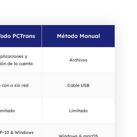
Todo PCTrans
Método Manual
plicaciones y
Archivos
ión de la cuenta
 con o sin red
Cable USB
imitado
Limitado
P-10 & Windows
Windows & macOS