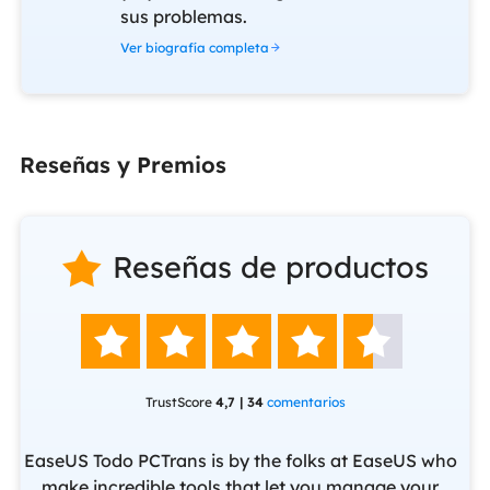
sus problemas.
Ver biografía completa
Reseñas y Premios
Reseñas de productos






TrustScore
4,7 | 34
comentarios
EaseUS Todo PCTrans is by the folks at EaseUS who
make incredible tools that let you manage your