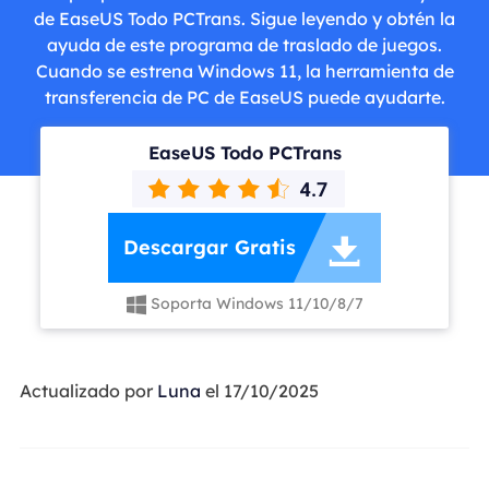
de EaseUS Todo PCTrans. Sigue leyendo y obtén la
ayuda de este programa de traslado de juegos.
Cuando se estrena Windows 11, la herramienta de
transferencia de PC de EaseUS puede ayudarte.
EaseUS Todo PCTrans

Descargar Gratis
Soporta Windows 11/10/8/7

Actualizado por
Luna
el 17/10/2025