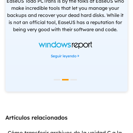
EaseUS Todo PCTrans is by the folks at EaseUS who
make incredible tools that let you manage your
backups and recover your dead hard disks. While it
ev
f
is not an official tool, EaseUS has a reputation for
yo
being very good with their software and code.
f
set
Seguir leyendo
Artículos relacionados
Cómo transferir archivos de la unidad C a la