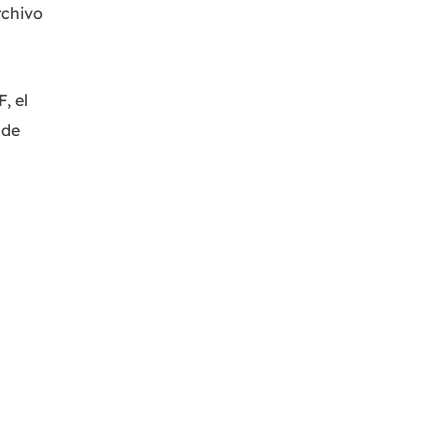
rchivo
MakeMyAudio
Grabador y convertidor de audio.
, el
 de