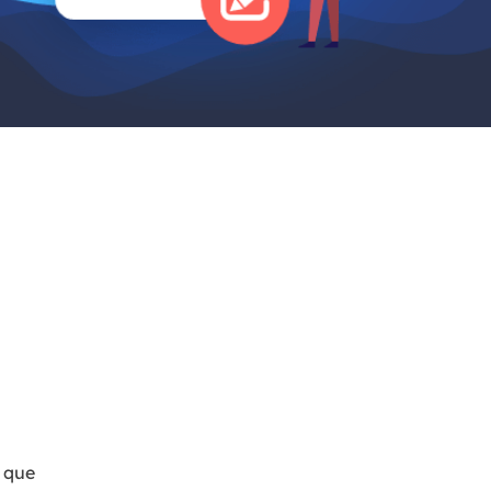
Video Editor
Editor de videos intuitivo.
 Manager
ue inteligente de Windows.
Video Downloader
Descargador de vídeo/audio online.
Video Converter
Convertidor de video y audio.
Herramientas de Audio
EaseUS VoiceWave
Modulador de voz en tiempo real.
Vocal Remover (Online)
Eliminador de voces online gratis.
Ringtone Editor
Creador de tonos de llamada.
 que