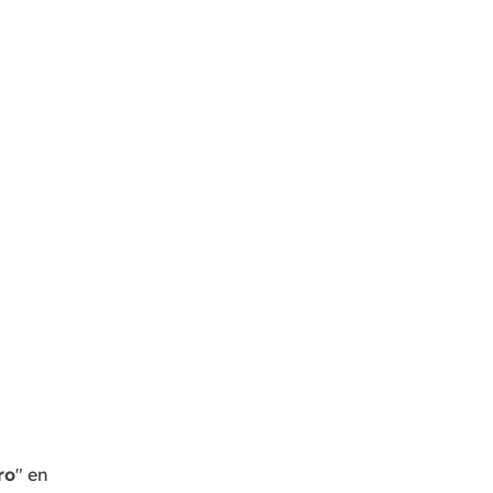
ro
" en