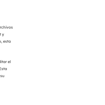
archivos
t y
, esta
tar el
 Esta
 su