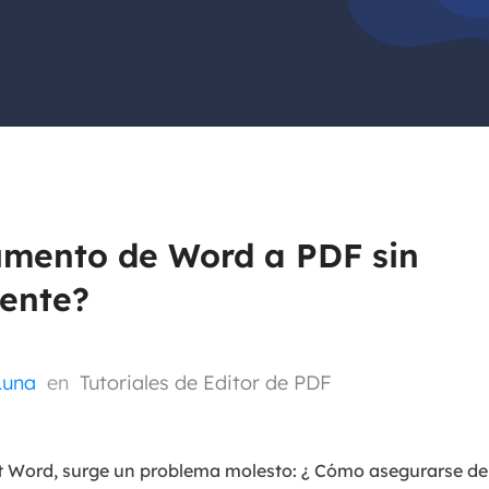
Exchange Recovery
Deploy
Restaurar & Reparar archivos EDB.
Desplieg
Partition Recovery
Recuperar particiones eliminadas o perdidas.
Email Recovery
Recuperar correo electrónico de Outlook.
umento de Word a PDF sin
MS SQL Recovery
mente?
Recuperar bases de datos MS SQL.
Luna
en
Tutoriales de Editor de PDF
t Word, surge un problema molesto: ¿ Cómo asegurarse de