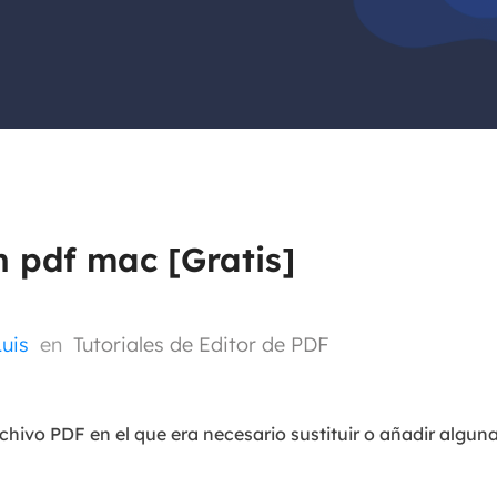
Exchange Recovery
Deploy
Restaurar & Reparar archivos EDB.
Desplieg
Partition Recovery
Recuperar particiones eliminadas o perdidas.
Email Recovery
Recuperar correo electrónico de Outlook.
 pdf mac [Gratis]
MS SQL Recovery
Recuperar bases de datos MS SQL.
Luis
en
Tutoriales de Editor de PDF
rchivo PDF en el que era necesario sustituir o añadir algun