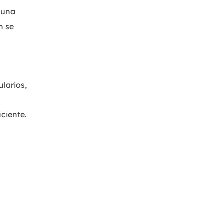
 una
n se
ularios,
iciente.