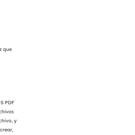
az que
eUS PDF
chivos
chivo, y
crear,