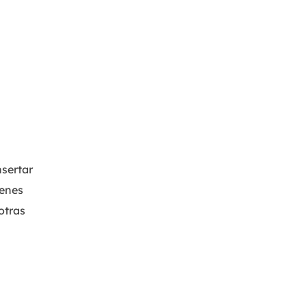
nsertar
genes
otras