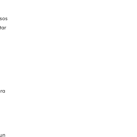
MakeMyAudio
Grabador y convertidor de audio.
asos
tar
ara
 un