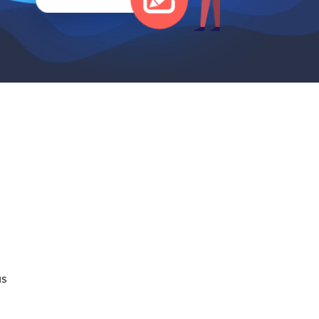
Video Editor
Editor de videos intuitivo.
 Manager
ue inteligente de Windows.
Video Downloader
Descargador de vídeo/audio online.
Video Converter
Convertidor de video y audio.
Herramientas de Audio
EaseUS VoiceWave
Modulador de voz en tiempo real.
Vocal Remover (Online)
Eliminador de voces online gratis.
as
Ringtone Editor
Creador de tonos de llamada.