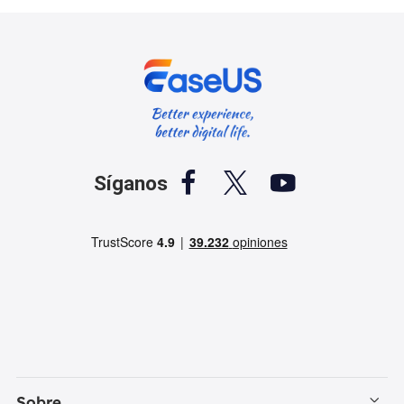



Síganos
Sobre