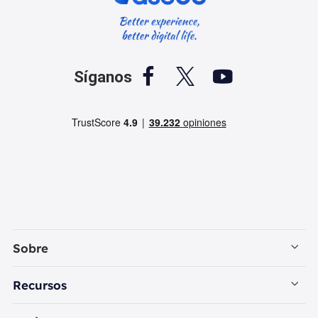



Síganos
Sobre
Empresa
Recursos
Contactar con EaseUS