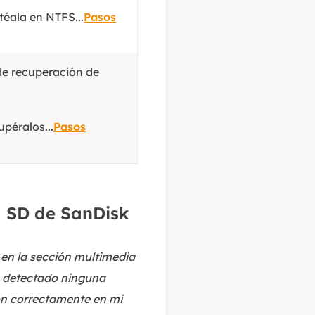
MakeMyAudio
téala en NTFS...
Pasos
Grabador y convertidor de audio.
 de recuperación de
upéralos...
Pasos
ta SD de SanDisk
 en la sección multimedia
ha detectado ninguna
ron correctamente en mi