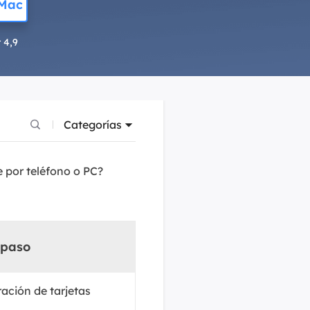
 Mac
Video Editor
Editor de videos intuitivo.
 Manager
 4,9
ue inteligente de Windows.
Video Downloader
Descargador de vídeo/audio online.
Video Converter
Convertidor de video y audio.
Categorías
Herramientas de Audio
e por teléfono o PC?
EaseUS VoiceWave
Modulador de voz en tiempo real.
Vocal Remover (Online)
Eliminador de voces online gratis.
 paso
Ringtone Editor
Creador de tonos de llamada.
ración de tarjetas