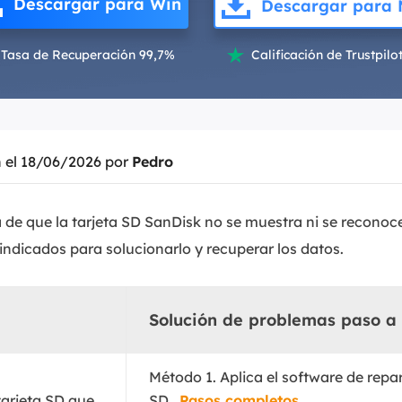
Descargar para Win
Descargar para
Exchange Recovery
Deploy
Tasa de Recuperación 99,7%
Calificación de Trustpilot

Restaurar & Reparar archivos EDB.
Desplieg
Partition Recovery
Recuperar particiones eliminadas o perdidas.
n el 18/06/2026 por
Pedro
Email Recovery
Recuperar correo electrónico de Outlook.
 de que la tarjeta SD SanDisk no se muestra ni se reconoc
MS SQL Recovery
Recuperar bases de datos MS SQL.
ndicados para solucionarlo y recuperar los datos.
Solución de problemas paso a
Método 1. Aplica el software de repa
tarjeta SD que
SD...
Pasos completos