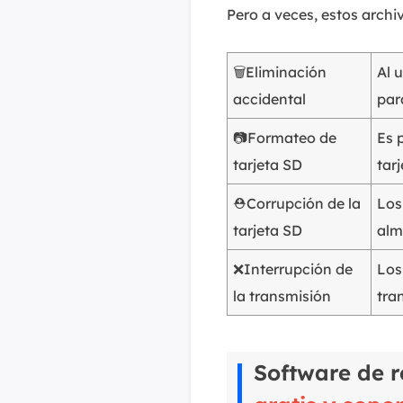
Pero a veces, estos archi
🗑️Eliminación
Al 
accidental
par
📷Formateo de
Es 
tarjeta SD
tar
⛑️Corrupción de la
Los
tarjeta SD
alm
❌Interrupción de
Los
la transmisión
tra
Software de r