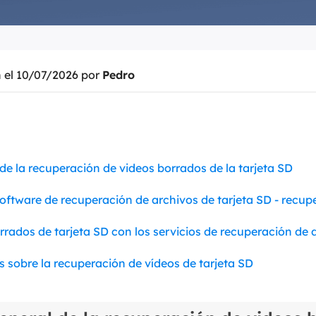
Exchange Recovery
Deploy
Restaurar & Reparar archivos EDB.
Desplieg
n el 10/07/2026 por
Pedro
Partition Recovery
Recuperar particiones eliminadas o perdidas.
Email Recovery
Recuperar correo electrónico de Outlook.
de la recuperación de videos borrados de la tarjeta SD
MS SQL Recovery
Recuperar bases de datos MS SQL.
software de recuperación de archivos de tarjeta SD - recup
rados de tarjeta SD con los servicios de recuperación de 
 sobre la recuperación de vídeos de tarjeta SD