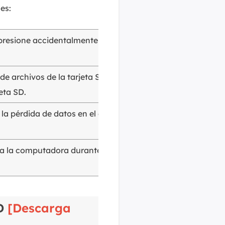
es:
 presione accidentalmente el botón Eliminar
de archivos de la tarjeta SD y formateen la
eta SD.
la pérdida de datos en el dispositivo de
ga la computadora durante el proceso de
SD
[Descarga