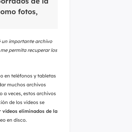
borrados de la
MakeMyAudio
Grabador y convertidor de audio.
como fotos,
 un importante archivo
 me permita recuperar los
o en teléfonos y tabletas
rdar muchos archivos
o a veces, estos archivos
ión de los videos se
 vídeos eliminados de la
eo en disco.