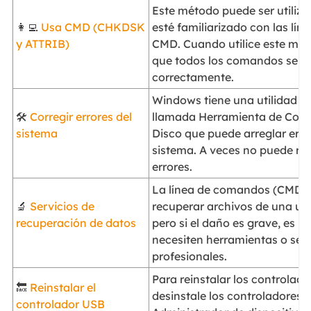
Este método puede ser utiliza
👩‍💻
Usa CMD (CHKDSK
esté familiarizado con las lí
y ATTRIB)
CMD. Cuando utilice este mét
que todos los comandos se e
correctamente.
Windows tiene una utilidad i
🛠️
Corregir errores del
llamada Herramienta de Com
sistema
Disco que puede arreglar erro
sistema. A veces no puede rep
errores.
La línea de comandos (CMD)
🔬
Servicios de
recuperar archivos de una u
recuperación de datos
pero si el daño es grave, es p
necesiten herramientas o serv
profesionales.
Para reinstalar los controlad
🔙
Reinstalar el
desinstale los controladores e
controlador USB