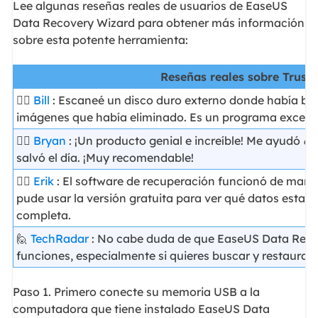
Lee algunas reseñas reales de usuarios de EaseUS
Data Recovery Wizard para obtener más información
sobre esta potente herramienta:
Reseñas reales sobre Trustp
🙋‍♂️
Bill
: Escaneé un disco duro externo donde había bor
imágenes que había eliminado. Es un programa excelen
🙋‍♂️
Bryan
:
¡Un producto genial e increíble! Me ayudó
a 
salvó el día. ¡Muy recomendable!
🙋‍♀️
Erik
: El software de recuperación funcionó de mara
pude usar la versión gratuita para ver qué datos estab
completa.
🙋
TechRadar
: No cabe duda de que EaseUS Data Reco
funciones, especialmente si quieres buscar y restaurar 
Paso 1. Primero conecte su memoria USB a la
computadora que tiene instalado EaseUS Data