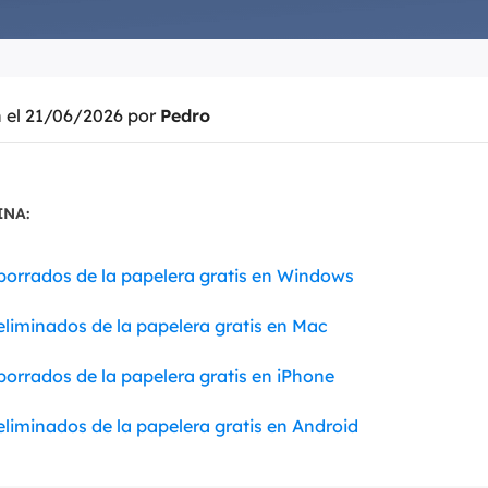
Exchange Recovery
Deploy
Restaurar & Reparar archivos EDB.
Desplieg
n el 21/06/2026 por
Pedro
Partition Recovery
Recuperar particiones eliminadas o perdidas.
Email Recovery
INA:
Recuperar correo electrónico de Outlook.
MS SQL Recovery
borrados de la papelera gratis en Windows
Recuperar bases de datos MS SQL.
eliminados de la papelera gratis en Mac
orrados de la papelera gratis en iPhone
liminados de la papelera gratis en Android