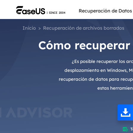
Recuperación de Datos
Inicio
>
Recuperación de archivos borrados
Cómo recuperar 
¿Es posible recuperar los ar
desplazamiento en Windows, Mac
recuperación de datos para recup
estas herramient
Más pro
T
