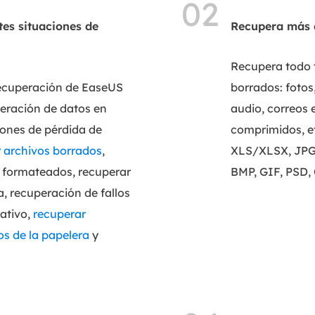
02
tes situaciones de
Recupera más d
Recupera todo 
recuperación de EaseUS
borrados: fotos
peración de datos en
audio, correos 
iones de pérdida de
comprimidos, 
 archivos borrados
,
XLS/XLSX, JPG
 formateados, recuperar
BMP, GIF, PSD, 
a, recuperación de fallos
ativo,
recuperar
os de la papelera
y