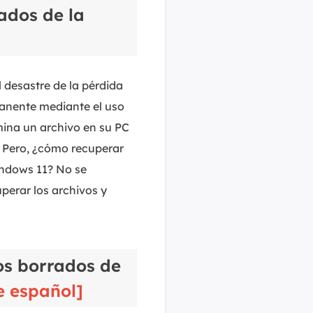
MakeMyAudio
ados de la
Grabador y convertidor de audio.
 desastre de la pérdida
manente mediante el uso
imina un archivo en su PC
e. Pero, ¿cómo recuperar
ndows 11? No se
perar los archivos y
os borrados de
e español]