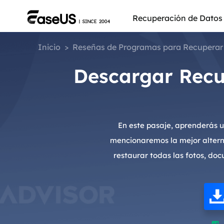
Recuperación de Datos
Inicio
>
Reseñas de Programas para Recuperar
Descargar Recuv
En este pasaje, aprenderás 
mencionaremos la mejor altern
restaurar todas las fotos, do
Más pro