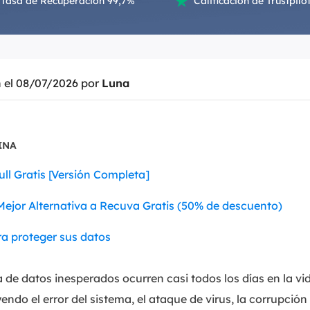
Tasa de Recuperación 99,7%
Calificación de Trustpilot

Exchange Recovery
Deploy
Restaurar & Reparar archivos EDB.
Desplieg
Partition Recovery
n el 08/07/2026 por
Luna
Recuperar particiones eliminadas o perdidas.
Email Recovery
Recuperar correo electrónico de Outlook.
INA
MS SQL Recovery
ll Gratis [Versión Completa]
Recuperar bases de datos MS SQL.
ejor Alternativa a Recuva Gratis (50% de descuento)
a proteger sus datos
 de datos inesperados ocurren casi todos los días en la vi
endo el error del sistema, el ataque de virus, la corrupción