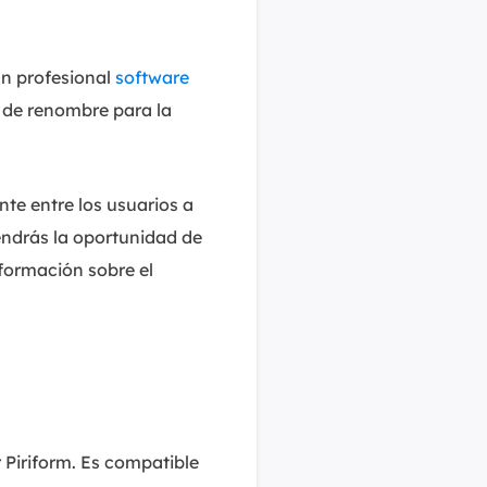
MakeMyAudio
Grabador y convertidor de audio.
un profesional
software
 de renombre para la
nte entre los usuarios a
tendrás la oportunidad de
formación sobre el
Piriform. Es compatible