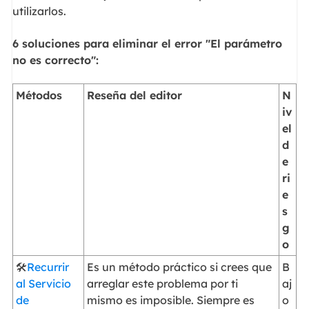
utilizarlos.
6 soluciones para eliminar el error "El parámetro
no es correcto":
Métodos
Reseña del editor
N
iv
el
d
e
ri
e
s
g
o
🛠️
Recurrir
Es un método práctico si crees que
B
al Servicio
arreglar este problema por ti
aj
de
mismo es imposible. Siempre es
o