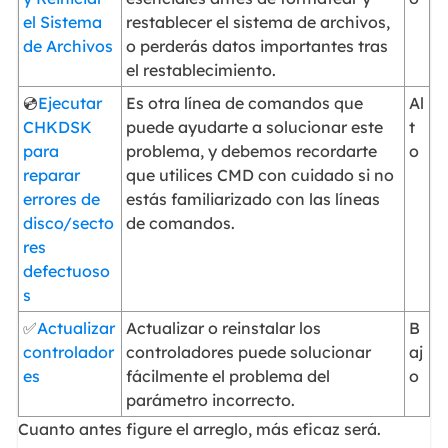
el Sistema
restablecer el sistema de archivos,
de Archivos
o perderás datos importantes tras
el restablecimiento.
💿
Ejecutar
Es otra línea de comandos que
Al
CHKDSK
puede ayudarte a solucionar este
t
para
problema, y debemos recordarte
o
reparar
que utilices CMD con cuidado si no
errores de
estás familiarizado con las líneas
disco/secto
de comandos.
res
defectuoso
s
✅
Actualizar
Actualizar o reinstalar los
B
controlador
controladores puede solucionar
aj
es
fácilmente el problema del
o
parámetro incorrecto.
Cuanto antes figure el arreglo, más eficaz será.