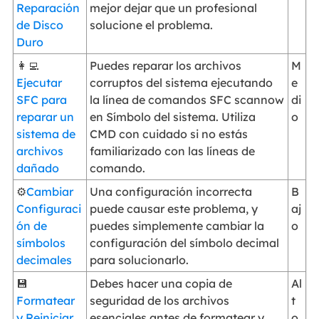
Reparación
mejor dejar que un profesional
de Disco
solucione el problema.
Duro
👩‍💻
Puedes reparar los archivos
M
Ejecutar
corruptos del sistema ejecutando
e
SFC para
la línea de comandos SFC scannow
di
reparar un
en Símbolo del sistema. Utiliza
o
sistema de
CMD con cuidado si no estás
archivos
familiarizado con las líneas de
dañado
comando.
⚙️
Cambiar
Una configuración incorrecta
B
Configuraci
puede causar este problema, y
aj
ón de
puedes simplemente cambiar la
o
símbolos
configuración del símbolo decimal
decimales
para solucionarlo.
💾
Debes hacer una copia de
Al
Formatear
seguridad de los archivos
t
y Reiniciar
esenciales antes de formatear y
o