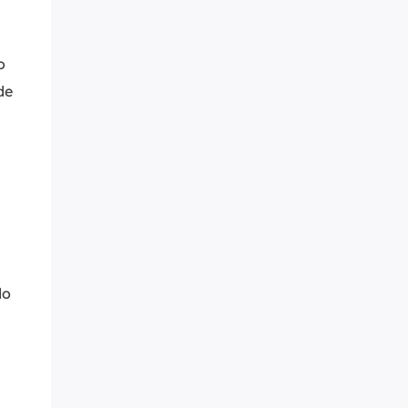
o
de
do