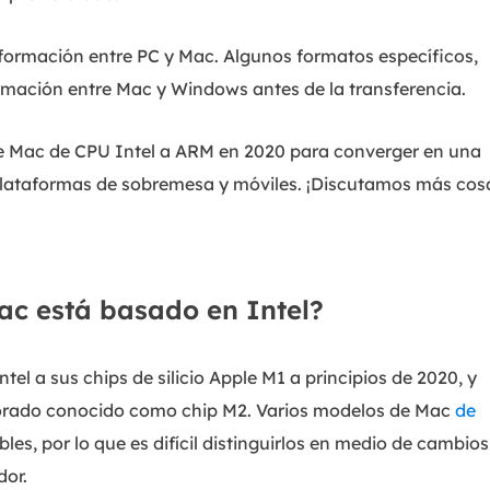
Exchange Recovery
Deploy
formación entre PC y Mac. Algunos formatos específicos,
Restaurar & Reparar archivos EDB.
Desplieg
rmación entre Mac y Windows antes de la transferencia.
Partition Recovery
Recuperar particiones eliminadas o perdidas.
ie Mac de CPU Intel a ARM en 2020 para converger en una
plataformas de sobremesa y móviles. ¡Discutamos más cos
Email Recovery
Recuperar correo electrónico de Outlook.
MS SQL Recovery
Recuperar bases de datos MS SQL.
c está basado en Intel?
el a sus chips de silicio Apple M1 a principios de 2020, y
orado conocido como chip M2. Varios modelos de Mac
de
ibles, por lo que es difícil distinguirlos en medio de cambios
dor.