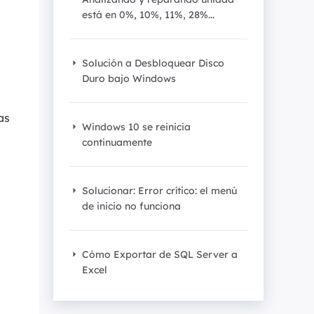
Video Editor
está en 0%, 10%, 11%, 28%...
Editor de videos intuitivo.
 Manager
ue inteligente de Windows.
Video Downloader
Solución a Desbloquear Disco
Descargador de vídeo/audio online.
Duro bajo Windows
Video Converter
as
Convertidor de video y audio.
Windows 10 se reinicia
continuamente
Herramientas de Audio
EaseUS VoiceWave
Solucionar: Error crítico: el menú
Modulador de voz en tiempo real.
de inicio no funciona
Vocal Remover (Online)
Eliminador de voces online gratis.
Cómo Exportar de SQL Server a
Excel
Ringtone Editor
Creador de tonos de llamada.