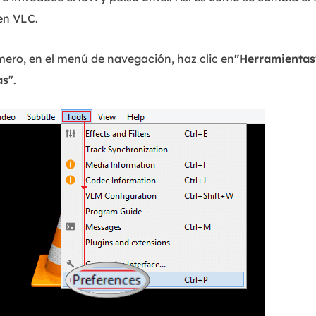
en VLC.
imero, en el menú de navegación, haz clic en
"Herramientas
as
".