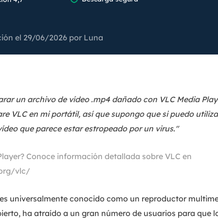
Exchange Recovery
Deploy
Restaurar & Reparar archivos EDB.
Desplieg
ción el 29/06/2026 por
Luna
Partition Recovery
Recuperar particiones eliminadas o perdidas.
Email Recovery
Recuperar correo electrónico de Outlook.
arar un archivo de vídeo .mp4 dañado con VLC Media Pla
are VLC en mi portátil, así que supongo que si puedo utiliz
MS SQL Recovery
vídeo que parece estar estropeado por un virus."
Recuperar bases de datos MS SQL.
Player? Conoce información detallada sobre VLC en
org/vlc/
 es universalmente conocido como un reproductor multime
bierto, ha atraído a un gran número de usuarios para que 