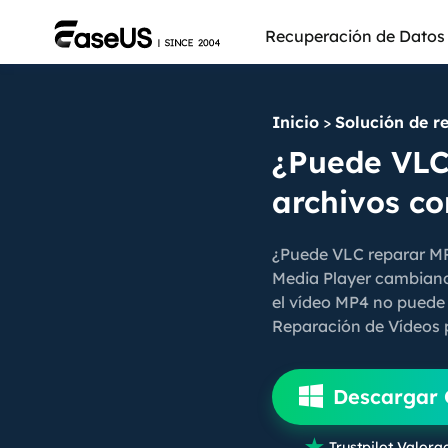
Recuperación de Datos
Inicio
>
Solución de r
¿Puede VLC
archivos c
¿Puede VLC reparar MP
Media Player cambiando
el vídeo MP4 no puede 
Reparación de Vídeos p
Más pro
Descargar 

Trustpilot Valora