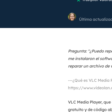
Última actualiza
Pregunta: "¿Puedo rep
me instalaron el softw
reparar un archivo de 
---¿Qué es VLC Media 
https://www.videolan.
VLC Media Player, que
gratuito y de código a