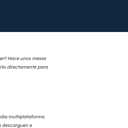
Video Editor
Editor de videos intuitivo.
 Manager
ue inteligente de Windows.
Video Downloader
Descargador de vídeo/audio online.
Video Converter
Convertidor de video y audio.
yer? Hace unos meses
Herramientas de Audio
arlo directamente para
EaseUS VoiceWave
Modulador de voz en tiempo real.
Vocal Remover (Online)
Eliminador de voces online gratis.
Ringtone Editor
dia multiplataforma
Creador de tonos de llamada.
lo descarguen e