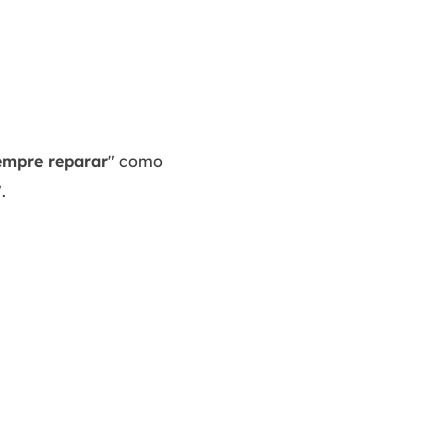
empre reparar
" como
".