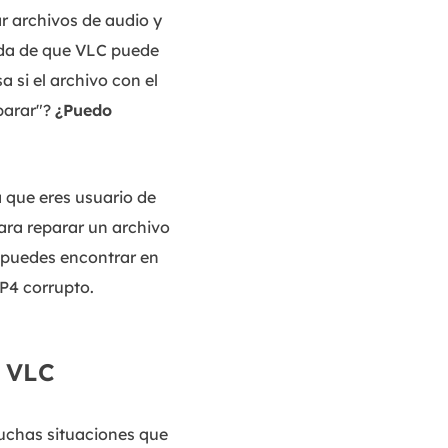
MakeMyAudio
ar archivos de audio y
Grabador y convertidor de audio.
uda de que VLC puede
 si el archivo con el
parar"?
¿Puedo
a que eres usuario de
ra reparar un archivo
 puedes encontrar en
P4 corrupto.
n VLC
muchas situaciones que