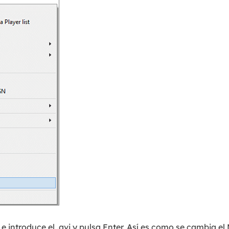
 e introduce el .avi y pulsa Enter. Así es como se cambia el