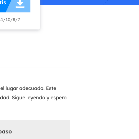

is
Video Editor
Editor de videos intuitivo.
 Manager
11/10/8/7
ue inteligente de Windows.
Video Downloader
Descargador de vídeo/audio online.
Video Converter
Convertidor de video y audio.
Herramientas de Audio
EaseUS VoiceWave
Modulador de voz en tiempo real.
el lugar adecuado. Este
idad. Sigue leyendo y espero
Vocal Remover (Online)
Eliminador de voces online gratis.
Ringtone Editor
Creador de tonos de llamada.
paso