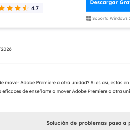
Descargar Grat
Exchange Recovery
Deploy
Soporta Windows 

Restaurar & Reparar archivos EDB.
Desplieg
Partition Recovery
Recuperar particiones eliminadas o perdidas.
/2026
Email Recovery
Recuperar correo electrónico de Outlook.
MS SQL Recovery
Recuperar bases de datos MS SQL.
 mover Adobe Premiere a otra unidad? Si es así, estás en 
s eficaces de enseñarte a mover Adobe Premiere a otra un
Solución de problemas paso a 