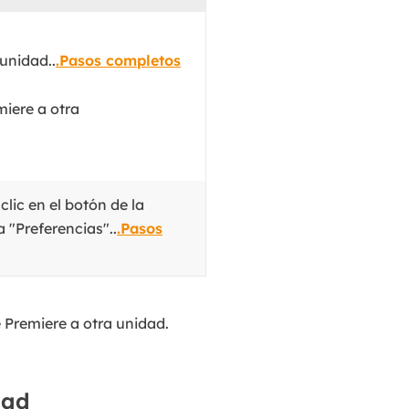
MakeMyAudio
Grabador y convertidor de audio.
unidad..
.Pasos completos
iere a otra
lic en el botón de la
 "Preferencias"..
.Pasos
 Premiere a otra unidad.
dad