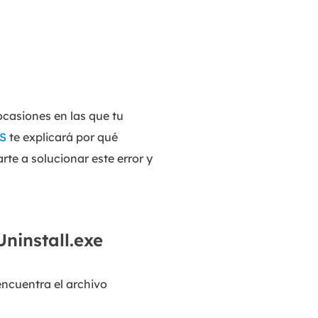
MakeMyAudio
Grabador y convertidor de audio.
ocasiones en las que tu
S
te explicará por qué
rte a solucionar este error y
ninstall.exe
encuentra el archivo