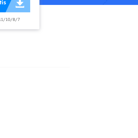

is
Video Editor
Editor de videos intuitivo.
 Manager
11/10/8/7
ue inteligente de Windows.
Video Downloader
Descargador de vídeo/audio online.
Video Converter
Convertidor de video y audio.
Herramientas de Audio
EaseUS VoiceWave
Modulador de voz en tiempo real.
Vocal Remover (Online)
Eliminador de voces online gratis.
Ringtone Editor
Creador de tonos de llamada.