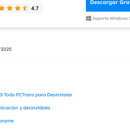
Descargar Grat
Exchange Recovery
Deploy
Soporta Windows 

Restaurar & Reparar archivos EDB.
Desplieg
Partition Recovery
Recuperar particiones eliminadas o perdidas.
/2025
Email Recovery
Recuperar correo electrónico de Outlook.
MS SQL Recovery
Recuperar bases de datos MS SQL.
US Todo PCTrans para Desinstalar
plicación y desinstálala
brante