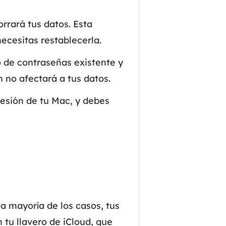
Video Editor
Editor de videos intuitivo.
rrará tus datos. Esta
 Manager
ue inteligente de Windows.
ecesitas restablecerla.
Video Downloader
Descargador de vídeo/audio online.
 de contraseñas existente y
Video Converter
 no afectará a tus datos.
Convertidor de video y audio.
sesión de tu Mac, y debes
Herramientas de Audio
EaseUS VoiceWave
Modulador de voz en tiempo real.
Vocal Remover (Online)
Eliminador de voces online gratis.
Ringtone Editor
la mayoría de los casos, tus
Creador de tonos de llamada.
 tu llavero de iCloud, que