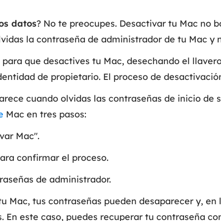
os datos
Exchange Recovery
? No te preocupes. Desactivar tu Mac no bo
Deploy
Restaurar & Reparar archivos EDB.
Desplieg
lvidas la contraseña de administrador de tu Mac y n
Partition Recovery
 para que desactives tu Mac, desechando el llavero
Recuperar particiones eliminadas o perdidas.
entidad de propietario. El proceso de desactivación
Email Recovery
rece cuando olvidas las contraseñas de inicio de 
Recuperar correo electrónico de Outlook.
e
Mac en tres pasos:
MS SQL Recovery
Recuperar bases de datos MS SQL.
ivar Mac".
ara confirmar el proceso.
raseñas de administrador.
a tu Mac, tus contraseñas pueden desaparecer y, en 
. En este caso, puedes recuperar tu contraseña con