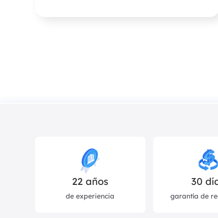
archivos en caso de que los
borres sin querer o formatees la
unidad equivocada utilizando los
comandos de Terminal.
22
años
30 dí
de experiencia
garantía de r