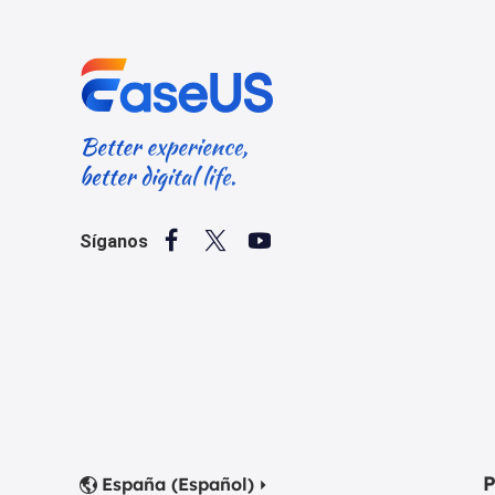



Síganos
P
España (Español)

