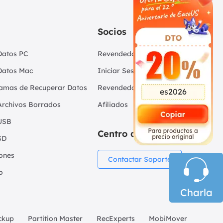
Socios
Datos PC
Revendedores
Datos Mac
Iniciar Sesión -
amas de Recuperar Datos
Revendedor
es2026
Archivos Borrados
Afiliados
USB
Centro de Soporte
SD
iones
Contactar Soporte

o
Charla
ckup
Partition Master
RecExperts
MobiMover