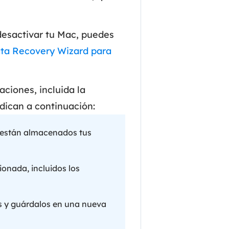
MakeMyAudio
Grabador y convertidor de audio.
desactivar tu Mac, puedes
ta Recovery Wizard para
ciones, incluida la
ndican a continuación:
e están almacenados tus
ionada, incluidos los
os y guárdalos en una nueva