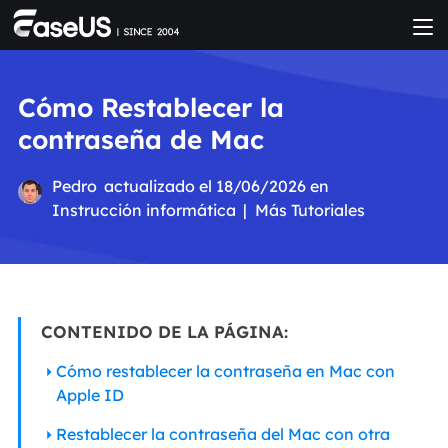
Cómo Restablecer la
contraseña de Mac
Pedro
actualizado el 18/06/2026 en
Instrucción informática
|
Más Tutoriales
CONTENIDO DE LA PÁGINA:
Cómo restablecer la contraseña en Mac con
Apple ID
Restablecer la contraseña del Mac con otra