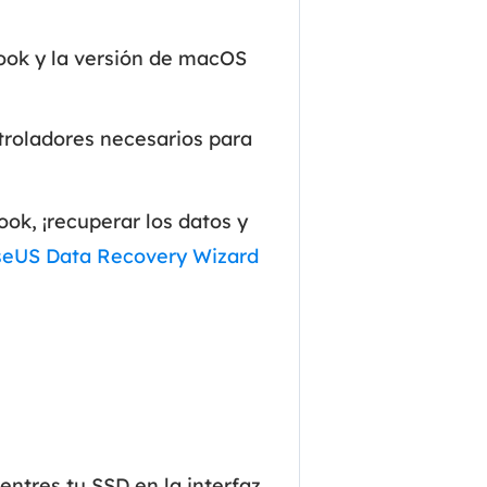
MakeMyAudio
Grabador y convertidor de audio.
ook y la versión de macOS
ntroladores necesarios para
k, ¡recuperar los datos y
seUS Data Recovery Wizard
ntres tu SSD en la interfaz