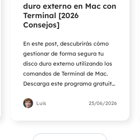
duro externo en Mac con
Terminal [2026
Consejos]
En este post, descubrirás cómo
gestionar de forma segura tu
disco duro externo utilizando los
comandos de Terminal de Mac.
Descarga este programa gratuito
de recuperación de datos de Mac
para restaurar hasta 2 GB de
Luis
25/06/2026
archivos en caso de que los
borres sin querer o formatees la
unidad equivocada utilizando los