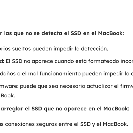
Exchange Recovery
Deploy
Restaurar & Reparar archivos EDB.
Desplieg
r las que no se detecta el SSD en el MacBook:
Partition Recovery
Recuperar particiones eliminadas o perdidas.
orios sueltos pueden impedir la detección.
Email Recovery
Recuperar correo electrónico de Outlook.
ad: El SSD no aparece cuando está formateado inco
s daños o el mal funcionamiento pueden impedir la 
MS SQL Recovery
Recuperar bases de datos MS SQL.
irmware: puede que sea necesario actualizar el fir
cBook.
 arreglar el SSD que no aparece en el MacBook:
las conexiones seguras entre el SSD y el MacBook.