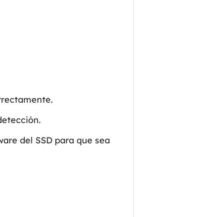
Video Editor
Editor de videos intuitivo.
 Manager
ue inteligente de Windows.
Video Downloader
Descargador de vídeo/audio online.
Video Converter
Convertidor de video y audio.
rrectamente.
Herramientas de Audio
detección.
EaseUS VoiceWave
Modulador de voz en tiempo real.
mware del SSD para que sea
Vocal Remover (Online)
Eliminador de voces online gratis.
Ringtone Editor
Creador de tonos de llamada.