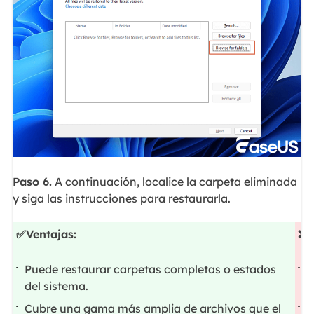
Paso 6.
A continuación, localice la carpeta eliminada
y siga las instrucciones para restaurarla.
✅Ventajas:
❌C
Puede restaurar carpetas completas o estados
S
del sistema.
c
Cubre una gama más amplia de archivos que el
M