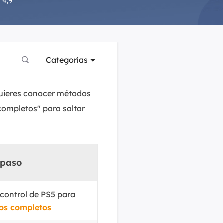
 4,9
Video Editor
Editor de videos intuitivo.
 Manager
ue inteligente de Windows.
Video Downloader
Descargador de vídeo/audio online.
Categorías
Video Converter
Convertidor de video y audio.
quieres conocer métodos
completos" para saltar
Herramientas de Audio
EaseUS VoiceWave
Modulador de voz en tiempo real.
 paso
Vocal Remover (Online)
Eliminador de voces online gratis.
control de PS5 para
Ringtone Editor
Creador de tonos de llamada.
os completos