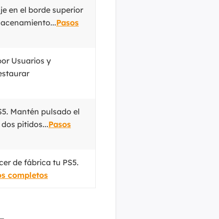
MakeMyAudio
je en el borde superior
Grabador y convertidor de audio.
macenamiento...
Pasos
or Usuarios y
estaurar
5. Mantén pulsado el
os pitidos...
Pasos
cer de fábrica tu PS5.
os completos