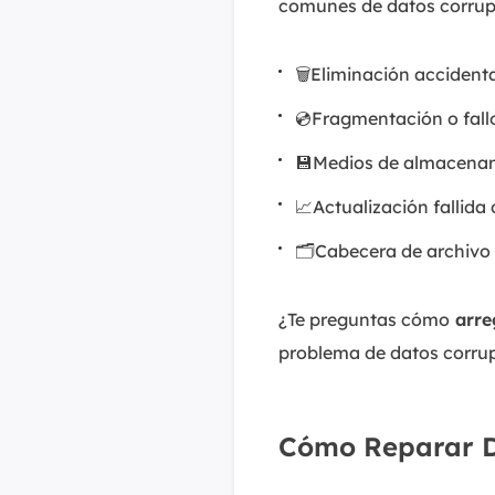
comunes de datos corrupt
🗑️Eliminación accident
💿Fragmentación o fallo
💾Medios de almacena
📈Actualización fallida
🗂️Cabecera de archiv
¿Te preguntas cómo
arre
problema de datos corrupt
Cómo Reparar Da