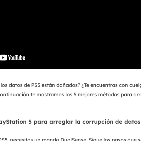
los datos de PS5 están dañados? ¿Te encuentras con cuel
continuación te mostramos los 5 mejores métodos para arr
ayStation 5 para arreglar la corrupción de datos
a PS5, necesitas un mando DualSense. Sigue los pasos que s