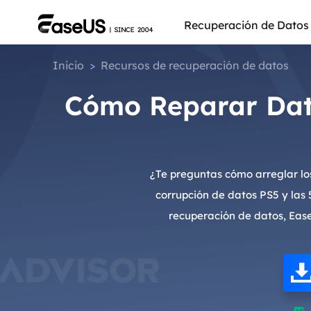
Recuperación de Datos
Inicio
>
Recursos de recuperación de datos
Cómo Reparar Dat
¿Te preguntas cómo arreglar los
corrupción de datos PS5 y las 
recuperación de datos, Ease
Más pro