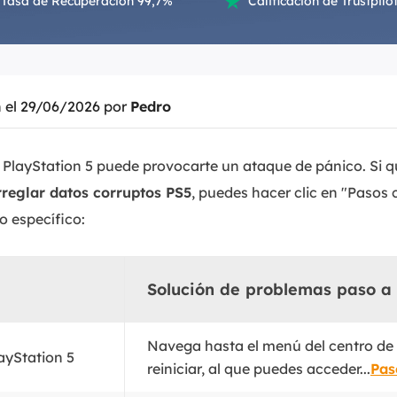
Tasa de Recuperación 99,7%
Calificación de Trustpilot

Exchange Recovery
Deploy
Restaurar & Reparar archivos EDB.
Desplieg
Partition Recovery
n el 29/06/2026 por
Pedro
Recuperar particiones eliminadas o perdidas.
Email Recovery
u PlayStation 5 puede provocarte un ataque de pánico. Si 
Recuperar correo electrónico de Outlook.
reglar datos corruptos PS5
, puedes hacer clic en "Pasos 
 específico:
MS SQL Recovery
Recuperar bases de datos MS SQL.
Solución de problemas paso a
Navega hasta el menú del centro de 
layStation 5
reiniciar, al que puedes acceder...
Pas