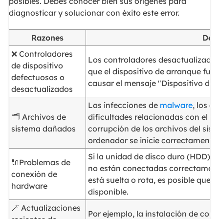
posibles. Debes conocer bien sus orígenes para
diagnosticar y solucionar con éxito este error.
Razones
Deta
❌ Controladores
Los controladores desactualizado
de dispositivo
que el dispositivo de arranque fu
defectuosos o
causar el mensaje "Dispositivo de 
desactualizados
Las infecciones de
malware
, los 
🗂️ Archivos de
dificultades relacionadas con el s
sistema dañados
corrupción de los archivos del sist
ordenador se inicie correctamente
Si la unidad de disco duro (HDD) o
🔌Problemas de
no están conectadas correctamente
conexión de
está suelta o rota, es posible que el
hardware
disponible.
🪄 Actualizaciones
Por ejemplo, la instalación de cont