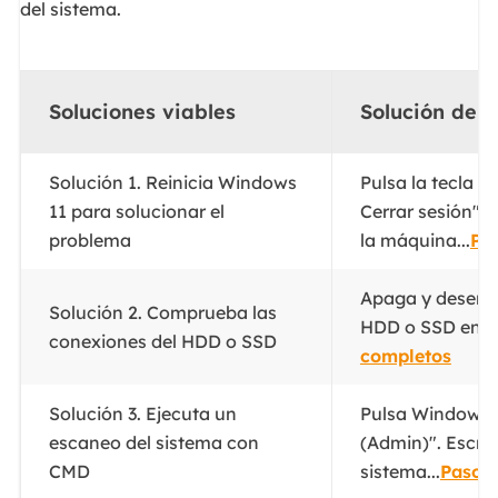
del sistema.
Soluciones viables
Solución de 
Solución 1. Reinicia Windows
Pulsa la tecla 
11 para solucionar el
Cerrar sesión". 
problema
la máquina...
Pa
Apaga y desench
Solución 2. Comprueba las
HDD o SSD en el 
conexiones del HDD o SSD
completos
Solución 3. Ejecuta un
Pulsa Windows +
escaneo del sistema con
(Admin)". Escri
CMD
sistema...
Pasos