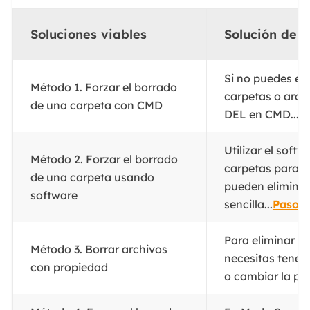
Soluciones viables
Solución de 
Si no puedes el
Método 1. Forzar el borrado
carpetas o arch
de una carpeta con CMD
DEL en CMD...
P
Utilizar el soft
Método 2. Forzar el borrado
carpetas para c
de una carpeta usando
pueden eliminar 
software
sencilla...
Pasos 
Para eliminar a
Método 3. Borrar archivos
necesitas tener 
con propiedad
o cambiar la pro