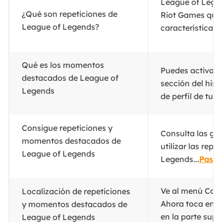
League of Legen
¿Qué son repeticiones de
Riot Games que
League of Legends?
características..
Qué es los momentos
Puedes activarl
destacados de League of
sección del hist
Legends
de perfil de tu ju
Consigue repeticiones y
Consulta las gu
momentos destacados de
utilizar las rep
League of Legends
Legends...
Pasos
Ve al menú Conf
Localización de repeticiones
Ahora toca en e
y momentos destacados de
en la parte super
League of Legends