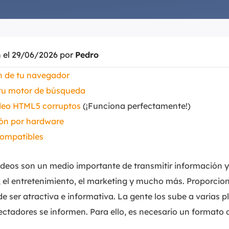
Exchange Recovery
Deploy
Restaurar & Reparar archivos EDB.
Desplieg
n el 29/06/2026 por
Pedro
Partition Recovery
Recuperar particiones eliminadas o perdidas.
ión de tu navegador
e tu motor de búsqueda
Email Recovery
Recuperar correo electrónico de Outlook.
ídeo HTML5 corruptos
(¡Funciona perfectamente!)
ión por hardware
MS SQL Recovery
compatibles
Recuperar bases de datos MS SQL.
ídeos son un medio importante de transmitir información y 
, el entretenimiento, el marketing y mucho más. Proporcio
de ser atractiva e informativa. La gente los sube a varias 
ectadores se informen. Para ello, es necesario un formato 