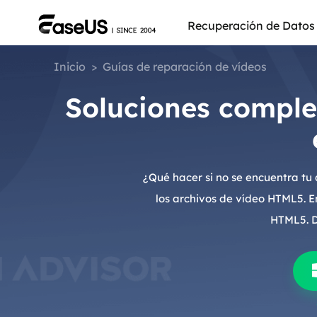
Recuperación de Datos
Inicio
>
Guías de reparación de vídeos
Soluciones comple
¿Qué hacer si no se encuentra tu
los archivos de vídeo HTML5. E
HTML5. D
Más pro