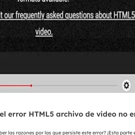
del error HTML5 archivo de vídeo no 
er las razones por las que persiste este error? ¡Esta parte 