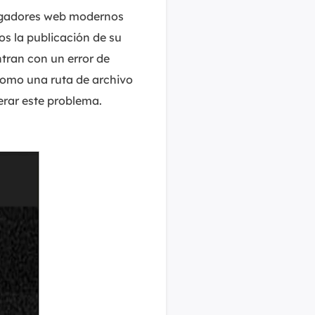
MakeMyAudio
vegadores web modernos
Grabador y convertidor de audio.
os la publicación de su
ntran con un error de
 como una ruta de archivo
erar este problema.