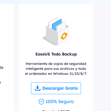
Video Editor
Editor de videos intuitivo.
 Manager
ue inteligente de Windows.
Video Downloader
Descargador de vídeo/audio online.
Video Converter
Convertidor de video y audio.
EaseUS Todo Backup
Herramientas de Audio
Herramienta de copia de seguridad
EaseUS VoiceWave
de
inteligente para sus archivos y todo
Modulador de voz en tiempo real.
el ordenador en Windows 11/10/8/7.
Vocal Remover (Online)
e
Eliminador de voces online gratis.
Descargar Gratis
Ringtone Editor
100% Seguro
Creador de tonos de llamada.