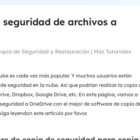
Exchange Recovery
Deploy
 seguridad de archivos a
Restaurar & Reparar archivos EDB.
Desplieg
Partition Recovery
Recuperar particiones eliminadas o perdidas.
opia de Seguridad y Restauración
|
Más Tutoriales
Email Recovery
Recuperar correo electrónico de Outlook.
ube es cada vez más popular. Y muchos usuarios están
MS SQL Recovery
Recuperar bases de datos MS SQL.
de seguridad en la nube. Así que podrían realizar la copia 
ive, Dropbox, Google Drive, etc. En esta página, vamos a
seguridad a OneDrive con el mejor de software de copia d
siga leyendon este artículo por favor.
are de copia de seguridad para copia