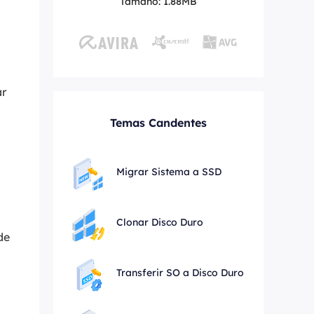
Tamaño: 1.88MB
MakeMyAudio
Grabador y convertidor de audio.
ar
Temas Candentes
Migrar Sistema a SSD
Clonar Disco Duro
de
Transferir SO a Disco Duro