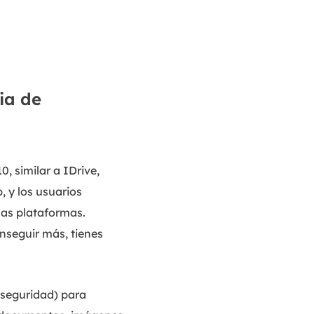
MakeMyAudio
Grabador y convertidor de audio.
ia de
, similar a IDrive,
, y los usuarios
 las plataformas.
nseguir más, tienes
 seguridad) para