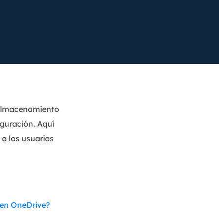
Video Editor
Editor de videos intuitivo.
 Manager
ue inteligente de Windows.
Video Downloader
Descargador de vídeo/audio online.
Video Converter
Convertidor de video y audio.
Herramientas de Audio
e almacenamiento
iguración. Aquí
EaseUS VoiceWave
Modulador de voz en tiempo real.
 a los usuarios
Vocal Remover (Online)
Eliminador de voces online gratis.
Ringtone Editor
Creador de tonos de llamada.
 en OneDrive?