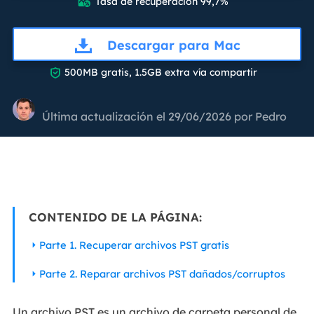
Tasa de recuperación 99,7%

Descargar para Mac

500MB gratis, 1.5GB extra vía compartir
Última actualización el 29/06/2026 por
Pedro
CONTENIDO DE LA PÁGINA:
Parte 1. Recuperar archivos PST gratis
Parte 2. Reparar archivos PST dañados/corruptos
Un archivo PST es un archivo de carpeta personal de