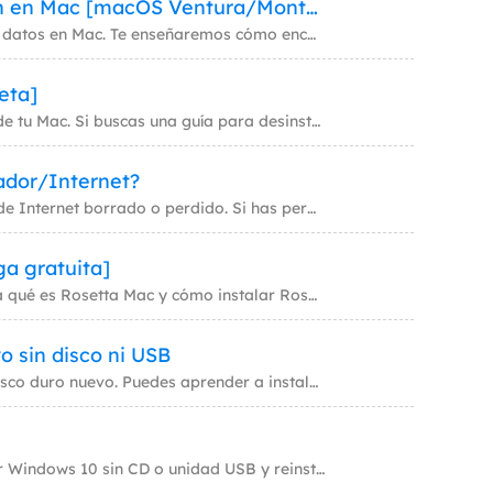
Cómo borrar todo el contenido y la configuración en Mac [macOS Ventura/Monterey]
MakeMyAudio
Borrar Contenido y Ajustes Mac es una opción útil para borrar datos en Mac. Te enseñaremos cómo encontrar el Asistente d
Grabador y convertidor de audio.
eta]
Desinstalar aplicaciones Mac puede ahorrar almacenamiento de tu Mac. Si buscas una guía para desinstalar programas de tu
ador/Internet?
Ahora puedes recuperar el historial de navegación borrado o de Internet borrado o perdido. Si has perdido el historial d
a gratuita]
Este artículo es una visión general de Rosetta 2 en Mac. Explica qué es Rosetta Mac y cómo instalar Rosetta 2 en Mac 1/
o sin disco ni USB
Esta página cubre tres formas de instalar Windows 10 en un disco duro nuevo. Puedes aprender a instalar Windows 10 en un
Este artículo te proporciona tres formas efectivas de reinstalar Windows 10 sin CD o unidad USB y reinstalar Windows 10