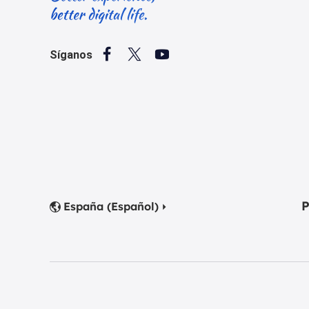



Síganos
P
España (Español)

