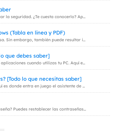
aber
AMD CPU fTPM es un módulo de confianza de AMD para mejorar la seguridad. ¿Te cuesta conocerlo? Aprende aquí en detalle q
ws (Tabla en línea y PDF)
La línea de comandos de Windows es una herramienta poderosa. Sin embargo, también puede resultar intimidante para los re
lo que debes saber]
Puede resultar complicado acceder a determinados archivos y aplicaciones cuando utilizas tu PC. Aquí es donde entra en j
? [Todo lo que necesitas saber]
¿Te preguntas qué edición de Windows 10 estás utilizando? Aquí es donde entra en juego el asistente de actualización de
¿Cómo restablecer la contraseña de Mac si me olvidé la contraseña? Puedes restablecer las contraseñas de Mac con Apple I