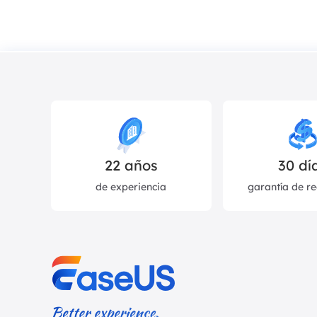
22
años
30 dí
de experiencia
garantía de r