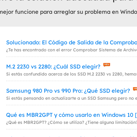
e mejor funcione para arreglar su problema en Wind
Exchange Recovery
Deploy
Restaurar & Reparar archivos EDB.
Desplieg
Partition Recovery
Recuperar particiones eliminadas o perdidas.
Email Recovery
Recuperar correo electrónico de Outlook.
M.2 2230 vs 2280: ¿Cuál SSD elegir?
MS SQL Recovery
Recuperar bases de datos MS SQL.
Samsung 980 Pro vs 990 Pro: ¿Qué SSD elegir?
Qué es MBR2GPT y cómo usarlo en Windows 10 