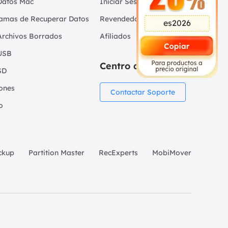
Datos Mac
Iniciar Sesión -
amas de Recuperar Datos
Revendedor
es2026
Archivos Borrados
Afiliados
USB
Centro de Soporte
SD
iones
Contactar Soporte
o
ckup
Partition Master
RecExperts
MobiMover