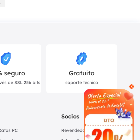
2
% seguro
Gratuito
vés de SSL 256 bits
soporte técnico
x
Socios
Datos PC
Revendedores